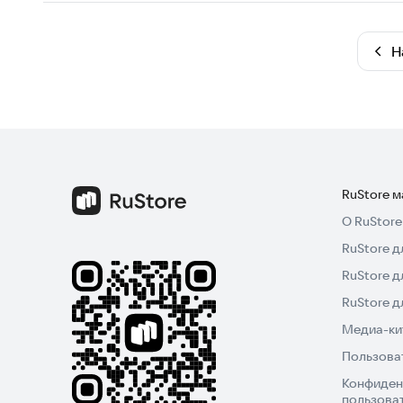
Н
RuStore 
О RuStore
RuStore д
RuStore д
RuStore 
Медиа-кит
Пользова
Конфиден
пользова