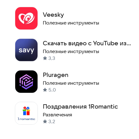
Veesky
Полезные инструменты
Скачать видео с YouTube из
TikTok Instagram* Savy
Полезные инструменты
3,3
Pluragen
Полезные инструменты
5,0
Поздравления 1Romantic
Развлечения
3,2