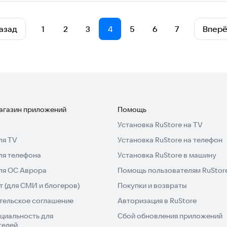
азад
1
2
3
4
5
6
7
Впер
магазин приложений
Помощь
Установка RuStore на TV
ля TV
Установка RuStore на телефон
ля телефона
Установка RuStore в машину
для ОС Аврора
Помощь пользователям RuStor
 (для СМИ и блогеров)
Покупки и возвраты
тельское соглашение
Авторизация в RuStore
циальность для
Сбой обновления приложений
телей