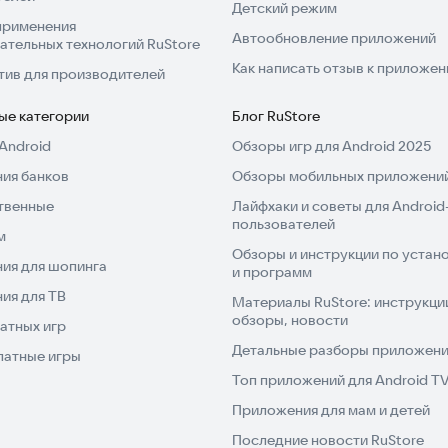
Детский режим
применения
Автообновление приложений
ательных технологий RuStore
Как написать отзыв к приложе
тив для производителей
ые категории
Блог RuStore
Android
Обзоры игр для Android 2025
ия банков
Обзоры мобильных приложений
твенные
Лайфхаки и советы для Android
пользователей
м
Обзоры и инструкции по устано
ия для шопинга
и программ
ия для ТВ
Материалы RuStore: инструкци
обзоры, новости
атных игр
Детальные разборы приложений
латные игры
Топ приложений для Android T
Приложения для мам и детей
Последние новости RuStore