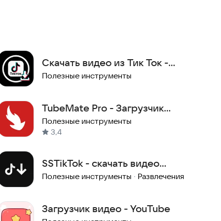
Скачать видео из Тик Ток -
Загрузчик TikTok
Полезные инструменты
TubeMate Pro - Загрузчик
видео
Полезные инструменты
3,4
SSTikTok - скачать видео
аудио с ТикТок(из TikTok)
Полезные инструменты
·
Развлечения
Загрузчик видео - YouTube