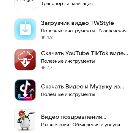
Транспорт и навигация
Загрузчик видео TWStyle
Полезные инструменты
·
Развлечения
4,9
Скачать YouTube TikTok видео
и аудио
Полезные инструменты
2,7
Скачать Видео и Музыку из
TikTok (Тик Ток)
Полезные инструменты
Видео поздравления
(платные) - Студия Пародист
Развлечения
·
Объявления и услуги