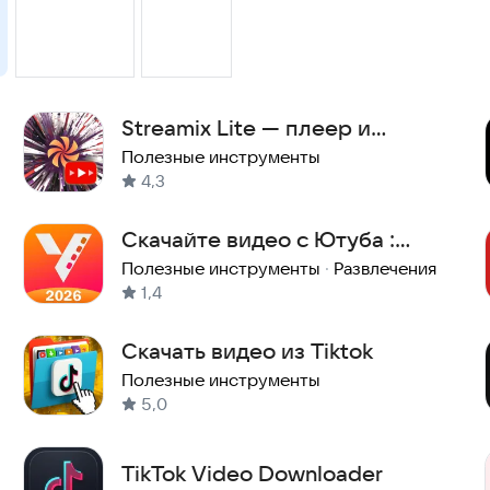
Streamix Lite — плеер и
загрузчик видео
Полезные инструменты
4,3
Скачайте видео с Ютуба :
загрузчик видео с Youtube
Полезные инструменты
·
Развлечения
1,4
Скачать видео из Tiktok
Полезные инструменты
5,0
TikTok Video Downloader