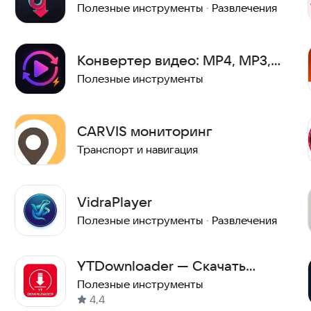
Полезные инструменты
·
Развлечения
Конвертер видео: MP4, MP3,
MKV
Полезные инструменты
CARVIS мониторинг
Транспорт и навигация
VidraPlayer
Полезные инструменты
·
Развлечения
YTDownloader — Скачать
видео c YouTube
Полезные инструменты
4,4