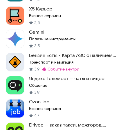
X5 Курьер
Бизнес-сервисы
2,5
Gemini
Полезные инструменты
3,5
Бензин Есть! - Карта АЗС с наличием
топлива
Транспорт и навигация
3,9
событие внутри
Метка
:
Яндекс Телемост — чаты и видео
Общение
3,9
Ozon Job
Бизнес-сервисы
4,7
Drivee — заказ такси, межгород,