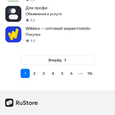
Для профи
Объявления и услуги
4,3
Wikkeo — оптовый маркетплейс
Покупки
4,4
Вперёд
⋯
1
2
3
4
5
6
116