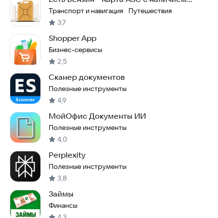
топлива
Транспорт и навигация
Путешествия
·
3,7
Shopper App
Бизнес-сервисы
2,5
Сканер документов
Полезные инструменты
4,9
МойОфис Документы ИИ
Полезные инструменты
4,0
Perplexity
Полезные инструменты
3,8
Займы
Финансы
4,3