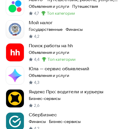
авто
Объявления и услуги
Путешествия
·
4,7
топ категории
Метка
:
Мой налог
Государственные
Финансы
·
4,2
Поиск работы на hh
Объявления и услуги
4,4
топ категории
Метка
:
Юла — сервис объявлений
Объявления и услуги
4,3
Яндекс Про: водители и курьеры
Бизнес-сервисы
2,6
СберБизнес
Финансы
Бизнес-сервисы
·
4,2