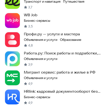
доставка, пригород
Транспорт и навигация
Путешествия
·
3,7
WB Job
Бизнес-сервисы
3,5
Профи.ру — услуги и мастера
Объявления и услуги
Образование
·
4,8
Работа.ру: Поиск работы и подработки,
вакансии
Объявления и услуги
3,9
Мигрант сервис: работа и жилье в РФ
Объявления и услуги
4,9
HRlink: кадровый документооборот без
бумаги
Бизнес-сервисы
4,9