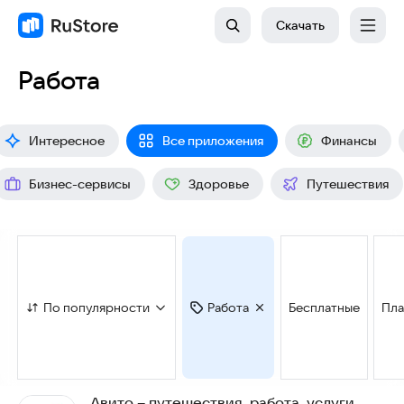
Скачать
Работа
Интересное
Все приложения
Финансы
Бизнес-сервисы
Здоровье
Путешествия
По популярности
Работа
Бесплатные
Пла
Авито – путешествия, работа, услуги,