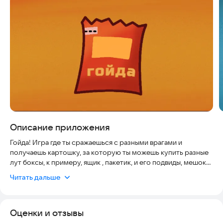
Скриншоты
Описание приложения
Гойда! Игра где ты сражаешься с разными врагами и
получаешь картошку, за которую ты можешь купить разные
лут боксы, к примеру, ящик , пакетик, и его подвиды, мешок
Ты можешь выбивать персонажей и тестировать их в боях, а
Читать дальше
также покупать разные оружия и хвастаться ими перед
друзьями
В целом, гойда классная и вайбовая игра!
Оценки и отзывы