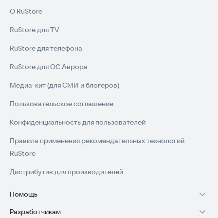
О RuStore
RuStore для TV
RuStore для телефона
RuStore для ОС Аврора
Медиа-кит (для СМИ и блогеров)
Пользовательское соглашение
Конфиденциальность для пользователей
Правила применения рекомендательных технологий
RuStore
Дистрибутив для производителей
Помощь
Разработчикам
Установка RuStore на TV