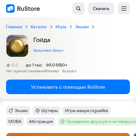
Скачать
Главная
Каталог
Игры
Экшен
Гойда
Браунович Браун
(
)
0,0
до 1 тыс
69.0 MB
0+
Рейтинг:
Нет оценок
Скачиваний
Размер
Возраст
:
:
:
Установить с помощью RuStore
Экшен
Шутеры
Игры жанра roguelike
Категория
:
Категория
:
Тег
:
MOBA
Абстракция
Проверено вручную и антивирус
Тег
:
Тег
:
Тег
: