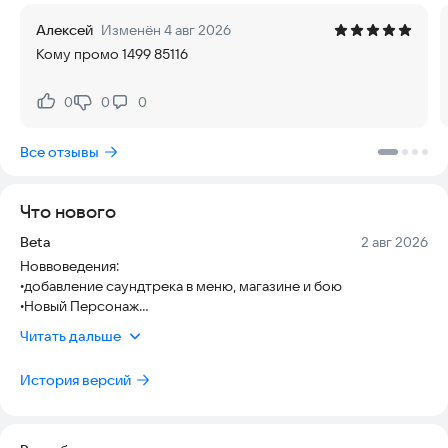
Алексей
Изменён 4 авг 2026
Кому промо 1499 85116
0
0
0
Нравится:
Не нравится:
Все отзывы
Что нового
Версия:
Дата:
Beta
2 авг 2026
Новвоведения:
•добавление саундтрека в меню, магазине и бою
•Новый Персонаж
•Переделка получения каплей
Читать дальше
•украшения
•новый пакетик
История версий
•переделка кодов