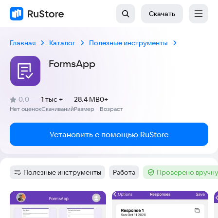
Скачать
Главная
Каталог
Полезные инструменты
FormsApp
(
)
0,0
1 тыс +
28.4 MB
0+
Рейтинг:
Нет оценок
Скачиваний
Размер
Возраст
:
:
:
Установить с помощью RuStore
Полезные инструменты
Работа
Проверено вручну
Категория
:
Тег
:
Тег
:
Скриншоты