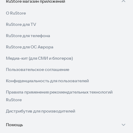
RuStore магазин приложений
в галерею фото.
О RuStore
Отказ от ответственности: это стороннее приложение. Все
товарные знаки являются собственностью их
RuStore для TV
соответствующих владельцев.
RuStore для телефона
Скачайте приложение прямо сейчас и начните создавать
RuStore для ОС Аврора
свои опросы уже сегодня!
Медиа-кит (для СМИ и блогеров)
Пользовательское соглашение
Конфиденциальность для пользователей
Правила применения рекомендательных технологий
RuStore
Дистрибутив для производителей
Помощь