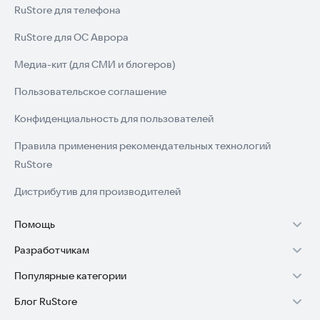
RuStore для телефона
RuStore для ОС Аврора
Медиа-кит (для СМИ и блогеров)
Пользовательское соглашение
Конфиденциальность для пользователей
Правила применения рекомендательных технологий
RuStore
Дистрибутив для производителей
Помощь
Разработчикам
Установка RuStore на TV
Популярные категории
Зарабатывать с RuStore
Установка RuStore на телефон
Блог RuStore
Игры для Android
Стать разработчиком
Установка RuStore в машину