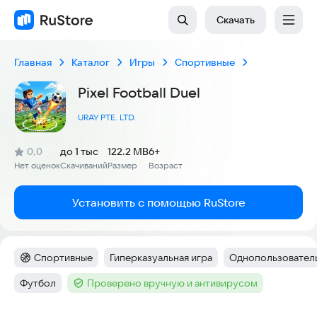
Скачать
Главная
Каталог
Игры
Спортивные
Pixel Football Duel
URAY PTE. LTD.
(
)
0,0
до 1 тыс
122.2 MB
6+
Рейтинг:
Нет оценок
Скачиваний
Размер
Возраст
:
:
:
Установить с помощью RuStore
Спортивные
Гиперказуальная игра
Однопользователь
Категория
:
Тег
:
Тег
:
Футбол
Проверено вручную и антивирусом
Тег
:
Тег
: