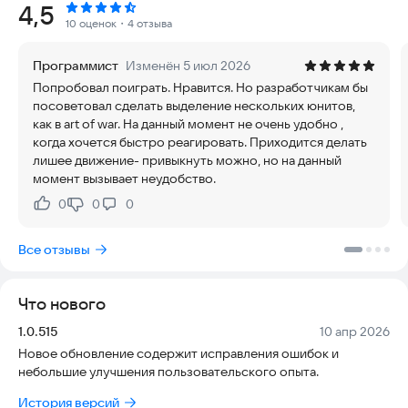
Рейтинг:
4,5
инженерами и военными — разгорелся конфликт. Каждая
10 оценок
・4 отзыва
захотела выполнить свою новую задачу: остаться, лететь
дальше или вернуться домой. Но корабль всего один, а
Программист
Изменён 5 июл 2026
ресурсов планеты не хватит даже на две фракции. Кто
Попробовал поиграть. Нравится. Но разработчикам бы
победит? Решать вам! Выберите фракцию и приведите её к
посоветовал сделать выделение нескольких юнитов,
победе!
как в art of war. На данный момент не очень удобно ,
когда хочется быстро реагировать. Приходится делать
Вас ожидает:
лишее движение- привыкнуть можно, но на данный
момент вызывает неудобство.
Классическая стратегия в реальном времени
0
0
0
Нравится:
Не нравится:
3 фракции, каждая со своими особенностями баланса и
уникальными юнитами
Все отзывы
Более 30 одиночных миссий в 3 сюжетных кампаниях
Что нового
Полноценный мультиплеер
Версия:
Дата:
1.0.515
10 апр 2026
Система рейтингов, основанная на рейтинге Эло
Новое обновление содержит исправления ошибок и
небольшие улучшения пользовательского опыта.
История версий