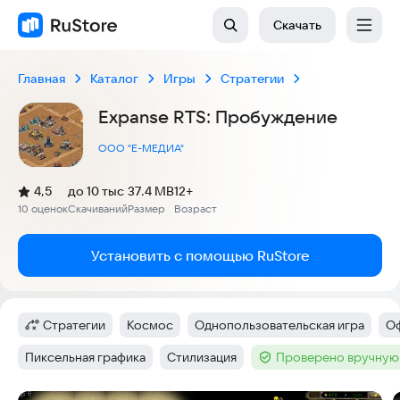
Скачать
Главная
Каталог
Игры
Стратегии
Expanse RTS: Пробуждение
ООО "Е-МЕДИА"
(
)
4,5
до 10 тыс
37.4 MB
12+
Рейтинг:
10 оценок
Скачиваний
Размер
Возраст
:
:
:
Установить с помощью RuStore
Стратегии
Космос
Однопользовательская игра
О
Категория
:
Тег
:
Тег
:
Те
Пиксельная графика
Стилизация
Проверено вручную
Тег
:
Тег
:
Тег
: