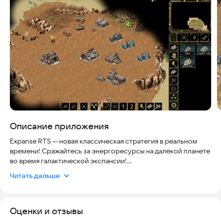
Скриншоты
Описание приложения
Expanse RTS — новая классическая стратегия в реальном
времени! Сражайтесь за энергоресурсы на далёкой планете
во время галактической экспансии!
Читать дальше
В 25 веке человечество покинуло родную Землю для
освоения других планет. Один из кораблей-ковчегов прибыл
в звёздную систему, но пригодных для обитания планет
Оценки и отзывы
обнаружено не было. На максимально дружелюбной к
землянам планете между тремя фракциями — учёными,