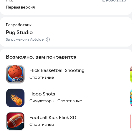
**Игра в американский футбол с трюками — это не просто
Первая версия
развлечение, а возможность развить координацию,
точность и умение принимать решения в условиях
стресса.** Вы сможете попробовать разные виды бросков,
Разработчик
выполнить сложные трюки и улучшить свои навыки, играя в
Pug Studio
удобном интерфейсе. Каждый уровень предлагает
уникальные условия и задачи, чтобы сделать процесс
Загружено из Aptoide
обучения интересным и мотивирующим.
**Многообразие режимов и соревнований делает игру
Возможно, вам понравится
увлекательной на долгие дни.** Вы можете играть один или с
друзьями, соревнуясь в скорости, точности и
Flick Basketball Shooting
оригинальности своих трюков. Также доступен режим с
Спортивные
друзьями, где вы можете сравнивать результаты и бороться
за звание лучшего игрока.
Hoop Shots
**Игра поддерживает разные уровни сложности, чтобы
Симуляторы
Спортивные
·
каждый мог найти что-то своё.** Начинающим доступны
простые задания, а продвинутым — сложные трюки и
реалистичные сценарии. Это позволяет постепенно
Football Kick Flick 3D
развивать навыки и чувствовать прогресс.
Спортивные
**Установите приложение и начните играть уже сегодня —