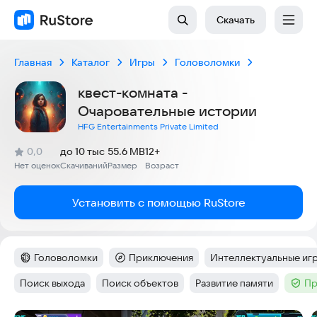
Скачать
Главная
Каталог
Игры
Головоломки
квест-комната -
Очаровательные истории
HFG Entertainments Private Limited
(
)
0,0
до 10 тыс
55.6 MB
12+
Рейтинг:
Нет оценок
Скачиваний
Размер
Возраст
:
:
:
Установить с помощью RuStore
Головоломки
Приключения
Интеллектуальные иг
Категория
:
Категория
:
Тег
:
Поиск выхода
Поиск объектов
Развитие памяти
Пр
Тег
:
Тег
:
Тег
:
Тег
: