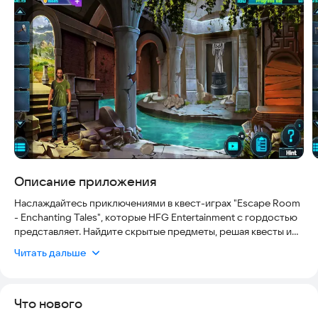
Скриншоты
Описание приложения
Наслаждайтесь приключениями в квест-играх "Escape Room
- Enchanting Tales", которые HFG Entertainment с гордостью
представляет. Найдите скрытые предметы, решая квесты и
проходя всё более сложные уровни. В игре семь глав, и все
Читать дальше
они имеют приятный финал! Каждая глава разворачивается в
новом месте, и в каждой из них вас ждут лабиринты, которые
нужно пройти, не попав в руки.
Что нового
* Каждая глава посвящена разным локациям и темам.