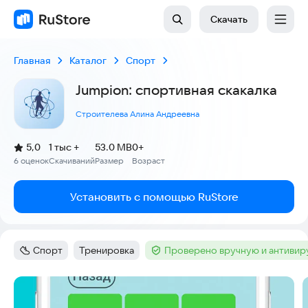
Скачать
Главная
Каталог
Спорт
Jumpion: спортивная скакалка
Строителева Алина Андреевна
(
)
5,0
1 тыс +
53.0 MB
0+
Рейтинг:
6 оценок
Скачиваний
Размер
Возраст
:
:
:
Установить с помощью RuStore
Спорт
Тренировка
Проверено вручную и антиви
Категория
:
Тег
:
Тег
:
Скриншоты