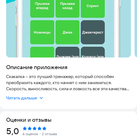
Описание приложения
Скакалка – это лучший тренажер, который способен
преобразить каждого, кто начнет с ним заниматься.
Скорость, выносливость, сила и ловкость все эти качества
ты прокачаешь с приложением Jumpion!
Читать дальше
Больше не нужно скачивать 6 отдельных приложений для
тренировок, с Jumpion ты получишь все что только нужно в 1
приложении это – программа тренировок, сборник трюков,
Оценки и отзывы
составление связок, сигналы старта, метроном, счетчик и
интервальный таймер.
Рейтинг:
5,0
Jumpion – это универсальное приложение для тренировок
6 оценок
・2 отзыва