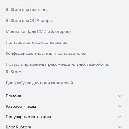
RuStore для телефона
RuStore для ОС Аврора
Медиа-кит (для СМИ и блогеров)
Пользовательское соглашение
Конфиденциальность для пользователей
Правила применения рекомендательных технологий
RuStore
Дистрибутив для производителей
Помощь
Разработчикам
Установка RuStore на TV
Популярные категории
Зарабатывать с RuStore
Установка RuStore на телефон
Блог RuStore
Игры для Android
Стать разработчиком