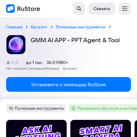
Скачать
Главная
Каталог
Полезные инструменты
GMM AI APP - PPT Agent & Tool
(
)
0,0
до 1 тыс
36.0 MB
0+
Рейтинг:
Нет оценок
Скачиваний
Размер
Возраст
:
:
:
Установить с помощью RuStore
Полезные инструменты
Проверено вручную и антив
Категория
:
Тег
:
Скриншоты