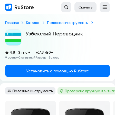
Скачать
Главная
Каталог
Полезные инструменты
Узбекский Переводчик
(
)
4,8
3 тыс +
767.9 kB
0+
Рейтинг:
9 оценок
Скачиваний
Размер
Возраст
:
:
:
Установить с помощью RuStore
Полезные инструменты
Проверено вручную и антив
Категория
:
Тег
:
Скриншоты