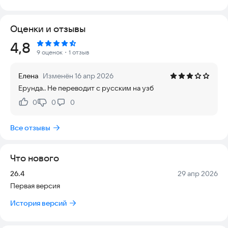
исключает риск случайных ошибок. Приложение регулярно
обновляется, чтобы соответствовать современным
Оценки и отзывы
стандартам и работать стабильно на последних версиях
операционных систем. Однако важно помнить, что
Рейтинг:
4,8
машинный перевод — это инструмент, который не всегда
9 оценок
・1 отзыв
дает 100% точность, поэтому для важных документов или
сложных фраз рекомендуется перепроверять результат с
Елена
Изменён 16 апр 2026
помощью человека.
Ерунда.. Не переводит с русским на узб
- лучшее приложение для легкого и быстрого перевода,
0
0
0
Нравится:
Не нравится:
которое может быть использовано как словарь.
- голосовой ввод текста
Все отзывы
- делитесь переводами с друзьями
- если вы студент, турист или путешественник, оно поможет
вам выучить язык! Особенно полезно в Узбекистане.
Что нового
Попробуйте установить приложение прямо сейчас и
Версия:
Дата:
26.4
29 апр 2026
откройте для себя новые возможности общения и обучения
Первая версия
без границ.
История версий