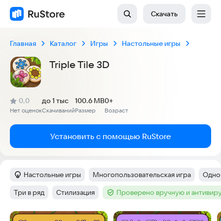
Скачать
Главная
Каталог
Игры
Настольные игры
Triple Tile 3D
(
)
0,0
до 1 тыс
100.6 MB
0+
Рейтинг:
Нет оценок
Скачиваний
Размер
Возраст
:
:
:
Установить с помощью RuStore
Настольные игры
Многопользовательская игра
Одно
Категория
:
Тег
:
Тег
:
Три в ряд
Стилизация
Проверено вручную и антивир
Тег
:
Тег
:
Тег
:
Скриншоты