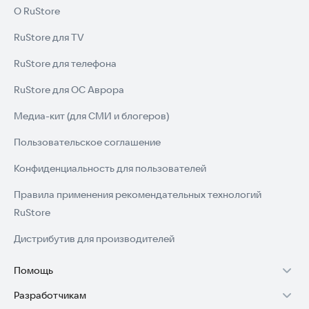
О RuStore
RuStore для TV
RuStore для телефона
RuStore для ОС Аврора
Медиа-кит (для СМИ и блогеров)
Пользовательское соглашение
Конфиденциальность для пользователей
Правила применения рекомендательных технологий
RuStore
Дистрибутив для производителей
Помощь
Разработчикам
Установка RuStore на TV