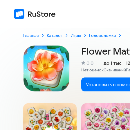
Главная
Каталог
Игры
Головоломки
Flower Mat
(
)
0,0
до 1 тыс
1
Рейтинг:
Нет оценок
Скачиваний
Р
:
:
Установить с помо
Скриншоты