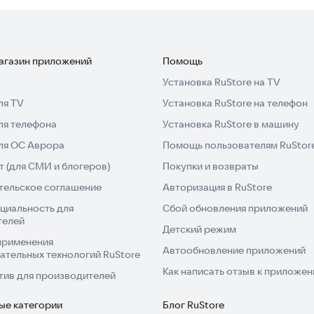
 решая увлекательные головоломки.
яйтесь в увлекательное путешествие по
ы веселья и релаксации в этой красиво оформленной
магазин приложений
Помощь
Установка RuStore на TV
ля TV
Установка RuStore на телефон
ля телефона
Установка RuStore в машину
для ОС Аврора
Помощь пользователям RuStor
 (для СМИ и блогеров)
Покупки и возвраты
тельское соглашение
Авторизация в RuStore
циальность для
Сбой обновления приложений
телей
Детский режим
применения
Автообновление приложений
ательных технологий RuStore
Как написать отзыв к приложе
тив для производителей
ые категории
Блог RuStore