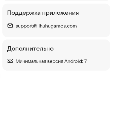
Поддержка приложения
support@lihuhugames.com
Tile Match 3D: Тройной
Дополнительно
Мастер
Казуальные
·
Головоломки
Минимальная версия Android:
7
Фруктовый матч-3
Казуальные
Tile Mahjong Match
Настольные и карточные
·
Головоломки