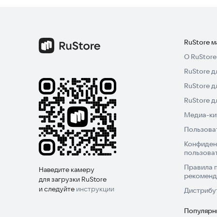
🥀 Повышайте концентрацию и расслабляйтесь,
Скачайте Flower Match прямо сейчас и отправл
потрясающему цветочному саду. Проведите час
RuStore 
игре «3 в ряд». Попробуйте игру уже сегодня!
О RuStore
RuStore д
RuStore д
RuStore 
Медиа-кит
Пользова
Конфиден
пользова
Правила 
Наведите камеру
рекоменд
для загрузки RuStore
и следуйте
инструкции
Дистрибу
Популярн