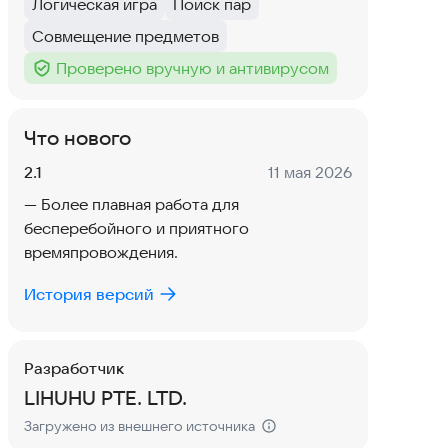
Логическая игра
Поиск пар
Тег
:
Тег
:
Совмещение предметов
Тег
:
Проверено вручную и антивирусом
Тег
:
Что нового
Версия:
Дата:
2.1
11 мая 2026
— Более плавная работа для
бесперебойного и приятного
времяпровождения.
История версий
Разработчик
LIHUHU PTE. LTD.
Загружено из внешнего источника