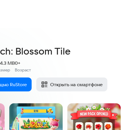
ch: Blossom Tile
24.3 MB
0+
азмер
Возраст
:
щью RuStore
Открыть на смартфоне