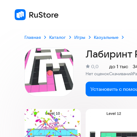
Главная
Каталог
Игры
Казуальные
Лабиринт 
(
)
0,0
до 1 тыс
3
Рейтинг:
Нет оценок
Скачиваний
Р
:
:
Установить с помо
Скриншоты