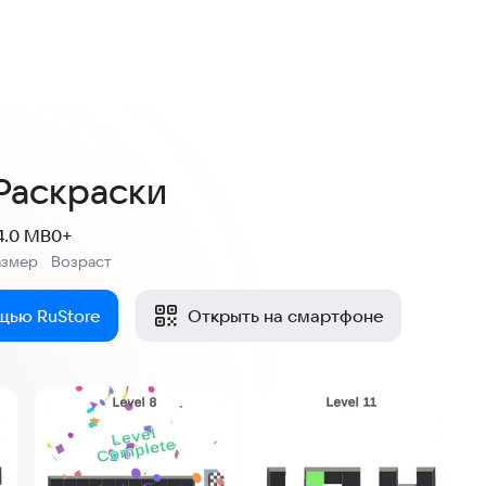
Раскраски
4.0 MB
0+
азмер
Возраст
:
щью RuStore
Открыть на смартфоне