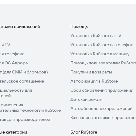
магазин приложений
Помощь
Установка RuStore на TV
ля TV
Установка RuStore на телефон
ля телефона
Установка RuStore в машину
для ОС Аврора
Помощь пользователям RuStor
 (для СМИ и блогеров)
Покупки и возвраты
тельское соглашение
Авторизация в RuStore
циальность для
Сбой обновления приложений
телей
Детский режим
применения
Автообновление приложений
ательных технологий RuStore
Как написать отзыв к приложе
тив для производителей
ые категории
Блог RuStore