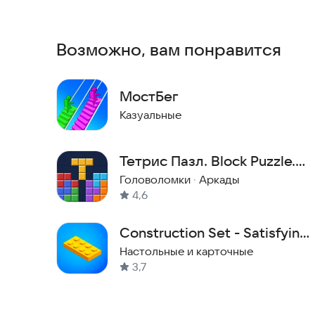
Простое управление
Возможно, вам понравится
МостБег
Казуальные
Тетрис Пазл. Block Puzzle.
Блок Пазл
Головоломки
·
Аркады
4,6
Construction Set - Satisfying
Constructor Game
Настольные и карточные
3,7