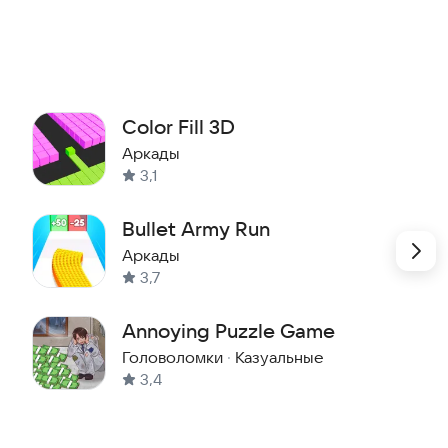
Color Fill 3D
Аркады
3,1
Bullet Army Run
Аркады
3,7
Annoying Puzzle Game
Головоломки
·
Казуальные
3,4