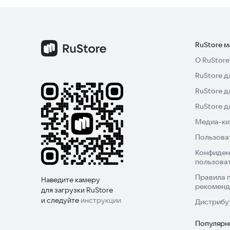
RuStore 
О RuStore
RuStore д
RuStore д
RuStore 
Медиа-кит
Пользова
Конфиден
пользова
Правила 
Наведите камеру
рекоменд
для загрузки RuStore
и следуйте
инструкции
Дистрибу
Популярн