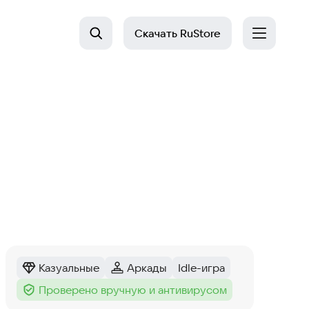
Скачать
RuStore
Казуальные
Аркады
Idle-игра
Категория
:
Категория
:
Тег
:
Проверено вручную и антивирусом
Тег
: