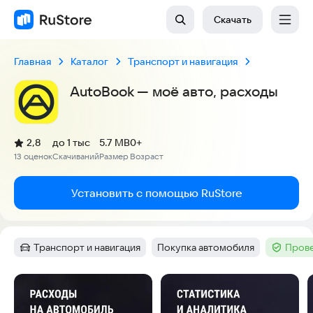
Скачать
Главная
Каталог
Транспорт и навигация
AutoBook — моё авто, расходы
(
)
2,8
до 1 тыс
5.7 MB
0+
Рейтинг:
13 оценок
Скачиваний
Размер
Возраст
:
:
:
Установить с помощью RuStore
Транспорт и навигация
Покупка автомобиля
Прове
Категория
:
Тег
:
Тег
:
Скриншоты