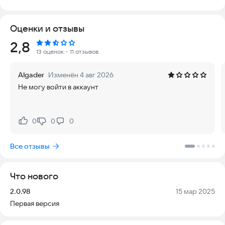
расходы на ремонт, расход топлива, страховку, штрафы и
транспортный налог.
Оценки и отзывы
★ Мой авто:
Рейтинг:
2,8
13 оценок
・11 отзывов
Добавив VIN-номер, вы мгновенно получаете полную
техническую информацию:
Algader
Изменён 4 авг 2026
- Марка и модель
Не могу войти в аккаунт
- Объем и мощность двигателя
- Максимальный крутящий момент
- Тип и количество передач в КПП
- Параметры двигателя
0
0
0
Нравится:
Не нравится:
- Тип кузова и его размеры
- Объем багажника
Все отзывы
- Масса и грузоподъемность
- Клиренс
- Тип подвески и тормозов (передних и задних)
Что нового
- Расход топлива и тип бензина
- Объем топливного бака
Версия:
Дата:
2.0.98
15 мар 2025
Первая версия
★ Техническое обслуживание (ТО):