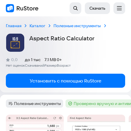
Скачать
Главная
Каталог
Полезные инструменты
Aspect Ratio Calculator
(
)
0,0
до 1 тыс
7.1 MB
0+
Рейтинг:
Нет оценок
Скачиваний
Размер
Возраст
:
:
:
Установить с помощью RuStore
Полезные инструменты
Проверено вручную и антив
Категория
:
Тег
:
Скриншоты