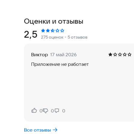
финансовых организаций и защиту вашей лично
💸 Что внутри: займы на карту и не только
Оценки и отзывы
«Кредит Плюс» предлагает займ до зарплаты, 
займ онлайн, сравнить условия на займ до зарп
Рейтинг:
2,5
275 оценок
・5 отзывов
💴 Займы онлайн: быстро и удобно
Одним из главных преимуществ нашего сервиса
Виктор
17 май 2026
Это значит, что вы можете получить займы до 
Приложение не работает
карту, не выходя из дома. Процесс подачи заявки на займы на карту за
а решение принимается практически мгновенно
💰Отличие маркетплейса от МФО
Мы не являемся микрофинансовой организацией
где вы можете выбрать наиболее подходящий 
кредиторов. Это позволяет вам сэкономить вре
0
0
0
Нравится:
Не нравится:
карту или займы онлайн и займы до зарплаты.
Все отзывы
💳 Защита ваших данных