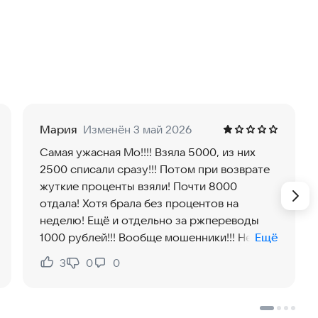
й информации.
займ онлайн и микрозаймы. Вы можете легко оформить
латы.
 является возможность оформить займы на карту.
Мария
Изменён 3 май 2026
зарплаты или займы онлайн прямо на свою банковскую
Самая ужасная Мо!!!! Взяла 5000, из них
нимает всего несколько минут,
2500 списали сразу!!! Потом при возврате
.
жуткие проценты взяли! Почти 8000
отдала! Хотя брала без процентов на
неделю! Ещё и отдельно за ржпереводы
 (МФО). Вместо этого, мы предлагаем платформу,
1000 рублей!!! Вообще мошенники!!! Не
Ещё
вариант среди множества предложений от различных
связывайтесь!!!
мя и найти самые выгодные условия на займы на
3
0
0
Нравится:
Не нравится: