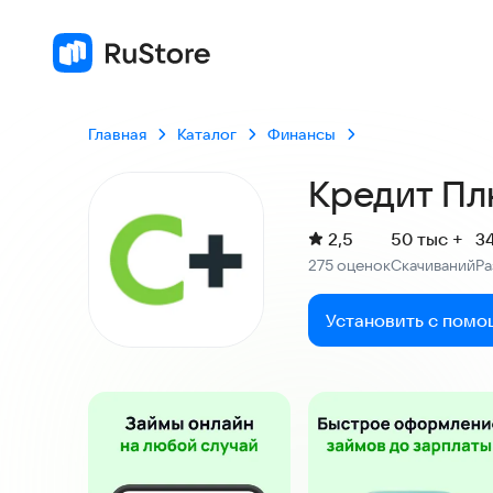
Главная
Каталог
Финансы
Кредит Пл
(
)
2,5
50 тыс +
3
Рейтинг:
275 оценок
Скачиваний
Р
:
:
Установить с помо
Скриншоты