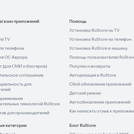
ользователей.
магазин приложений
Помощь
10 000 рублей на срок 14 дней с процентной ставкой
Установка RuStore на TV
 рассчитана следующим образом:
ля TV
Установка RuStore на телефон
* 14 дней) = 12 100 рублей.
ля телефона
Установка RuStore в машину
0 000 рублей, сроком от 7 до 30 дней. Процентная
висимости от суммы и срока кредита. Займ доступен
для ОС Аврора
Помощь пользователям RuStor
 (для СМИ и блогеров)
Покупки и возвраты
тельское соглашение
Авторизация в RuStore
циальность для
Сбой обновления приложений
телей
Детский режим
применения
Автообновление приложений
ательных технологий RuStore
Как написать отзыв к приложе
тив для производителей
ые категории
Блог RuStore