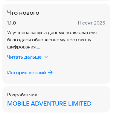
Что нового
Версия:
Дата:
1.1.0
11 сент 2025
Улучшена защита данных пользователя
благодаря обновленному протоколу
шифрования.
Обновлен дизайн интерфейса для
Читать дальше
улучшения удобства навигации.
История версий
Разработчик
MOBILE ADVENTURE LIMITED