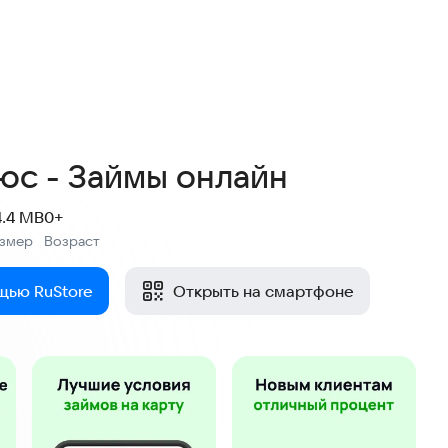
2,5
275 оценок
юс - Займы онлайн
4.4 MB
0+
азмер
Возраст
:
щью RuStore
Открыть на смартфоне