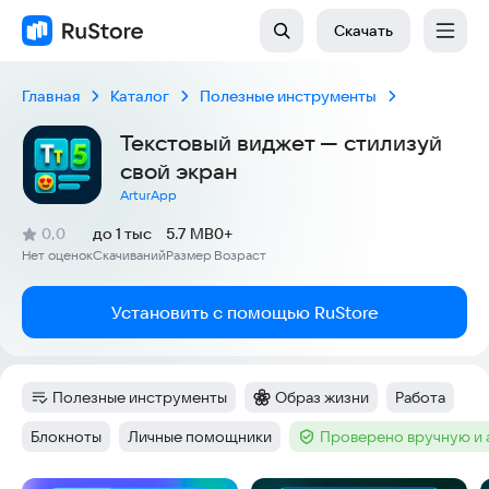
Скачать
Главная
Каталог
Полезные инструменты
Текстовый виджет — стилизуй
свой экран
ArturApp
(
)
0,0
до 1 тыс
5.7 MB
0+
Рейтинг:
Нет оценок
Скачиваний
Размер
Возраст
:
:
:
Установить с помощью RuStore
Полезные инструменты
Образ жизни
Работа
Категория
:
Категория
:
Тег
:
Блокноты
Личные помощники
Проверено вручную и
Тег
:
Тег
:
Тег
: