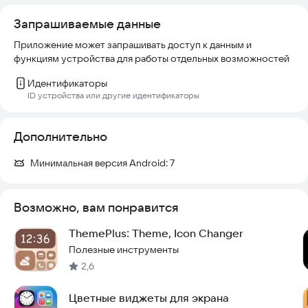
• создания минималистичных виджетов
Запрашиваемые данные
Простой интерфейс и удобные настройки позволяют за
Приложение может запрашивать доступ к данным и
несколько секунд создать стильный текстовый виджет без
функциям устройства для работы отдельных возможностей
лишних действий.
Идентификаторы
Ключевые слова: текстовый виджет, виджет текста, заметки
ID устройства или другие идентификаторы
на экран, виджет заметок, красивые виджеты, кастомный
виджет, эстетичный экран, виджет android, минималистичный
виджет, оформление экрана
Дополнительно
Минимальная версия Android:
7
Возможно, вам понравится
ThemePlus: Theme, Icon Changer
Полезные инструменты
2,6
Цветные виджеты для экрана