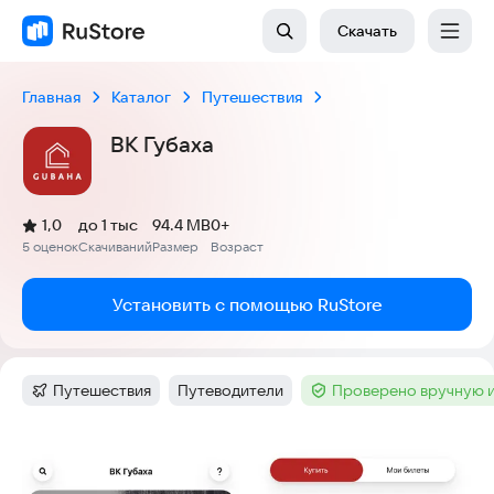
Скачать
Главная
Каталог
Путешествия
ВК Губаха
(
)
1,0
до 1 тыс
94.4 MB
0+
Рейтинг:
5 оценок
Скачиваний
Размер
Возраст
:
:
:
Установить с помощью RuStore
Путешествия
Путеводители
Проверено вручную 
Категория
:
Тег
:
Тег
:
Скриншоты