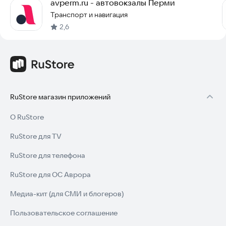
avperm.ru - автовокзалы Перми
Транспорт и навигация
2,6
RuStore магазин приложений
О RuStore
RuStore для TV
RuStore для телефона
RuStore для ОС Аврора
Медиа-кит (для СМИ и блогеров)
Пользовательское соглашение