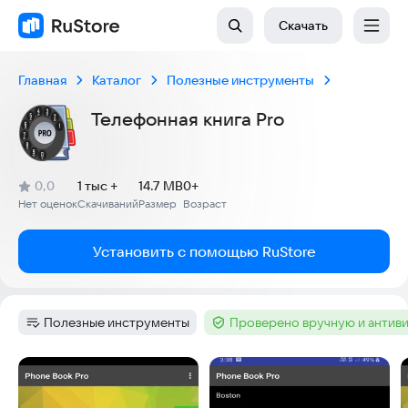
Скачать
Главная
Каталог
Полезные инструменты
Телефонная книга Pro
(
)
0,0
1 тыс +
14.7 MB
0+
Рейтинг:
Нет оценок
Скачиваний
Размер
Возраст
:
:
:
Установить с помощью RuStore
Полезные инструменты
Проверено вручную и антив
Категория
:
Тег
:
Скриншоты