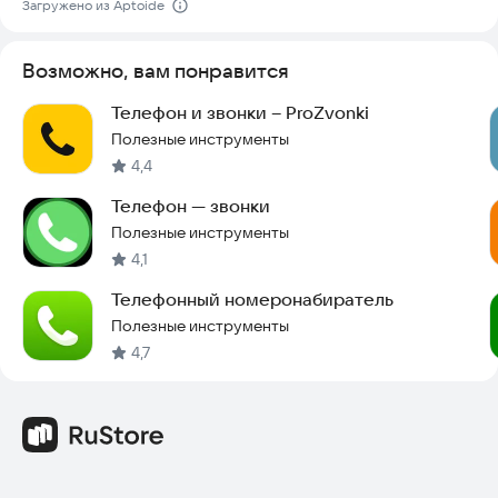
Загружено из Aptoide
вашем устройстве.
Попробуйте установить приложение прямо сейчас и
Возможно, вам понравится
оцените удобство управления контактами на практике.
Телефон и звонки – ProZvonki
Полезные инструменты
4,4
Телефон — звонки
Полезные инструменты
4,1
Телефонный номеронабиратель
Полезные инструменты
4,7