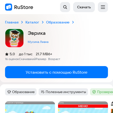
Скачать
Главная
Каталог
Образование
Эврика
Мусина Лиана
(
)
5,0
до 1 тыс
21.7 MB
6+
Рейтинг:
16 оценок
Скачиваний
Размер
Возраст
:
:
:
Установить с помощью RuStore
Образование
Полезные инструменты
Проверен
Категория
:
Категория
:
Тег
:
Скриншоты