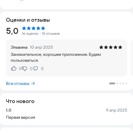
Оценки и отзывы
Рейтинг:
5,0
16 оценок
・15 отзывов
Эльвина
10 апр 2025
Занимательное, хорошее приложение. Будем
пользоваться.
0
0
0
Нравится:
Не нравится:
Все отзывы
Что нового
Версия:
Дата:
1.0
9 апр 2025
Первая версия