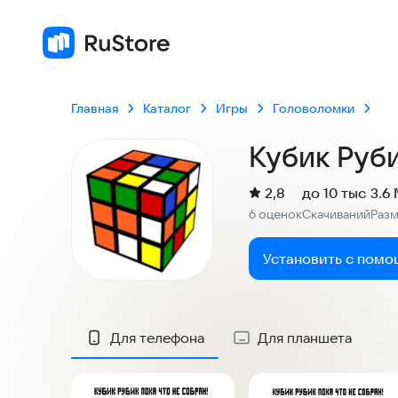
2,8
6 оцен
Главная
Каталог
Игры
Головоломки
Кубик Руби
(
)
2,8
до 10 тыс
3.6
Рейтинг:
6 оценок
Скачиваний
Раз
:
:
Установить с помо
Скриншоты
Для телефона
Для планшета