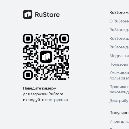
RuStore 
О RuStore
RuStore д
RuStore д
RuStore 
Медиа-кит
Пользова
Конфиден
пользова
Правила 
Наведите камеру
рекоменд
для загрузки RuStore
и следуйте
инструкции
Дистрибу
Популярн
Игры для 