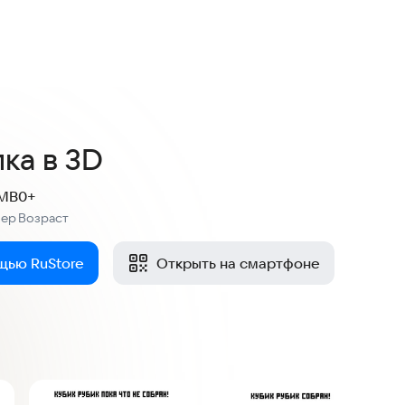
ок
ка в 3D
 MB
0+
мер
Возраст
:
щью RuStore
Открыть на смартфоне