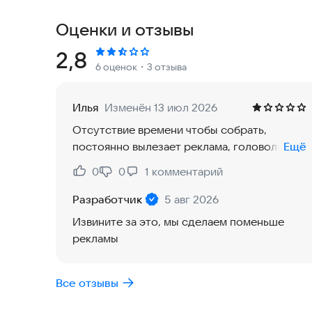
Оценки и отзывы
Рейтинг:
2,8
6 оценок
・3 отзыва
Илья
Изменён 13 июл 2026
Отсутствие времени чтобы собрать,
постоянно вылезает реклама, головоломка,
Ещё
которая должна развивать мышление, из-за
0
0
1
комментарий
Нравится:
Не нравится:
рекламы замирает мозг, еденица самая
низкая оценка, но это к сожалению.
Разработчик
5 авг 2026
Извините за это, мы сделаем поменьше
рекламы
Все отзывы