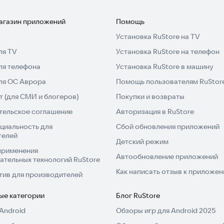
магазин приложений
Помощь
Установка RuStore на TV
ля TV
Установка RuStore на телефон
ля телефона
Установка RuStore в машину
для ОС Аврора
Помощь пользователям RuStor
 (для СМИ и блогеров)
Покупки и возвраты
тельское соглашение
Авторизация в RuStore
циальность для
Сбой обновления приложений
телей
Детский режим
применения
Автообновление приложений
ательных технологий RuStore
Как написать отзыв к приложе
тив для производителей
ые категории
Блог RuStore
Android
Обзоры игр для Android 2025