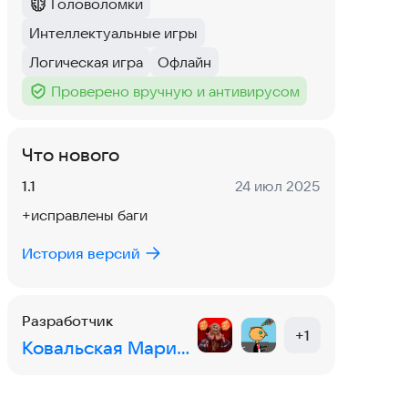
Головоломки
Категория
:
Интеллектуальные игры
Тег
:
Логическая игра
Офлайн
Тег
:
Тег
:
Проверено вручную и антивирусом
Тег
:
Что нового
Версия:
Дата:
1.1
24 июл 2025
+исправлены баги
История версий
Разработчик
+
1
Ковальская Марина