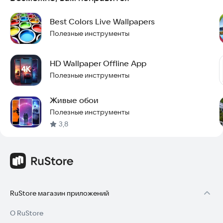
- Нажмите "Применить" и наслаждайтесь!
Best Colors Live Wallpapers
Приложение не требует постоянного подключения к
интернету и работает стабильно даже при слабом сигнале.
Полезные инструменты
Оно занимает мало места на устройстве и не тормозит
работу смартфона. Более 100 000 пользователей уже
HD Wallpaper Offline App
оценили его за удобство и простоту использования.
Полезные инструменты
**Установите приложение и сделайте экран своего
телефона уникальным!**
Живые обои
Полезные инструменты
3,8
RuStore магазин приложений
О RuStore