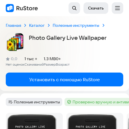
Скачать
Главная
Каталог
Полезные инструменты
Photo Gallery Live Wallpaper
(
)
0,0
1 тыс +
1.3 MB
0+
Рейтинг:
Нет оценок
Скачиваний
Размер
Возраст
:
:
:
Установить с помощью RuStore
Полезные инструменты
Проверено вручную и антив
Категория
:
Тег
:
Скриншоты