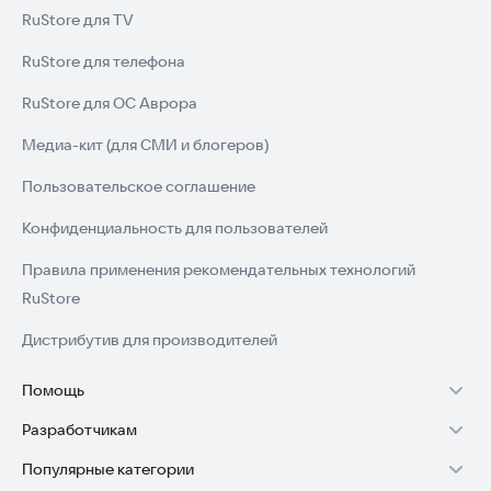
RuStore для TV
RuStore для телефона
RuStore для ОС Аврора
Медиа-кит (для СМИ и блогеров)
Пользовательское соглашение
Конфиденциальность для пользователей
Правила применения рекомендательных технологий
RuStore
Дистрибутив для производителей
Помощь
Разработчикам
Установка RuStore на TV
Популярные категории
Зарабатывать с RuStore
Установка RuStore на телефон