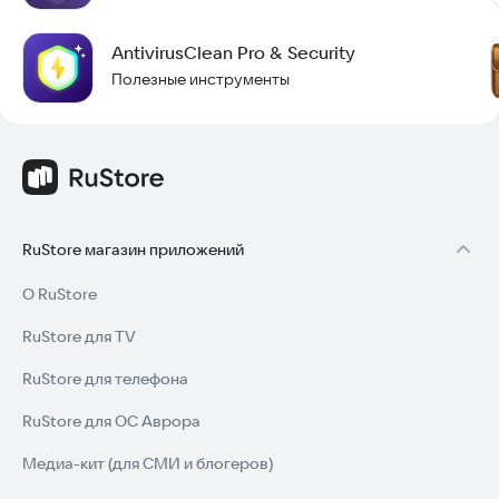
чувствительным данным. При работе с
конфиденциальностью лучше перестраховаться.
AntivirusClean Pro & Security
Приложение легкое и занимает менее 1,5 МБ места на
устройстве.
Полезные инструменты
Если вы когда-либо копировали пароли или личные
текстовые строки, которые не должны быть доступны
другим, это приложение для вас. Без него такая информация
может быть раскрыта без вашего ведома. Установите
MemoryGuardian прямо сейчас, чтобы защитить свои данные
от посторонних глаз и сохранить приватность.
RuStore магазин приложений
О RuStore
RuStore для TV
RuStore для телефона
RuStore для ОС Аврора
Медиа-кит (для СМИ и блогеров)