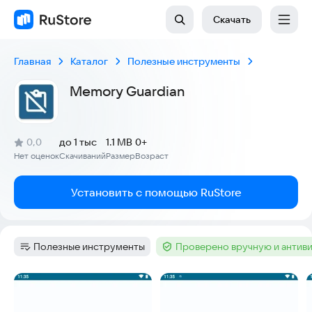
Скачать
Главная
Каталог
Полезные инструменты
Memory Guardian
(
)
0,0
до 1 тыс
1.1 MB
0+
Рейтинг:
Нет оценок
Скачиваний
Размер
Возраст
:
:
:
Установить с помощью RuStore
Полезные инструменты
Проверено вручную и антив
Категория
:
Тег
:
Скриншоты