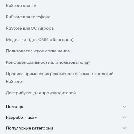
RuStore для TV
— это лучший выбор для домашних тренировок.
RuStore для телефона
Качаем красивую спину, бицепс и трицепс всего за 21 день!
RuStore для ОС Аврора
Скачайте приложение прямо сейчас и начните
трансформацию своего тела уже сегодня.
Медиа-кит (для СМИ и блогеров)
Пользовательское соглашение
Конфиденциальность для пользователей
Правила применения рекомендательных технологий
RuStore
Дистрибутив для производителей
Помощь
Разработчикам
Установка RuStore на TV
Популярные категории
Зарабатывать с RuStore
Установка RuStore на телефон