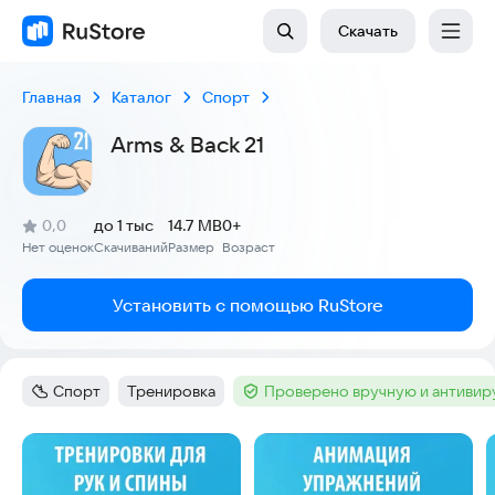
Скачать
Главная
Каталог
Спорт
Arms & Back 21
(
)
0,0
до 1 тыс
14.7 MB
0+
Рейтинг:
Нет оценок
Скачиваний
Размер
Возраст
:
:
:
Установить с помощью RuStore
Спорт
Тренировка
Проверено вручную и антиви
Категория
:
Тег
:
Тег
:
Скриншоты