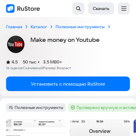
Скачать
Главная
Каталог
Полезные инструменты
Make money on Youtube
(
)
4,5
50 тыс +
3.5 MB
0+
Рейтинг:
16 оценок
Скачиваний
Размер
Возраст
:
:
:
Установить с помощью RuStore
Полезные инструменты
Проверено вручную и антив
Категория
:
Тег
:
Скриншоты