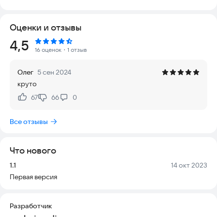
по всему миру. Интерфейс удобен и понятен даже новичкам.
Все советы и стратегии актуальны и регулярно
Оценки и отзывы
обновляются, чтобы соответствовать изменениям на
платформе. Вы можете использовать приложение в любое
Рейтинг:
4,5
время, даже без интернета. Оно поддерживает большинство
16 оценок
・1 отзыв
современных смартфонов и планшетов. С ним вы получите
четкое руководство по увеличению дохода от просмотров,
Олег
5 сен 2024
спонсорству, рекламе и другим формам монетизации.
круто
Содержание приложения разбито на понятные разделы:
67
66
0
Нравится:
Не нравится:
- **Как начать зарабатывать** — пошаговое руководство для
Все отзывы
новичков.
- **Стратегии монетизации** — проверенные методы
увеличения дохода.
Что нового
- **Работа с аудиторией** — как удерживать зрителей и
увеличивать вовлеченность.
Версия:
Дата:
1.1
14 окт 2023
- **Анализ и статистика** — инструменты для отслеживания
Первая версия
успеха канала.
- **Советы от экспертов** — интервью с успешными
ютуберами.
Разработчик