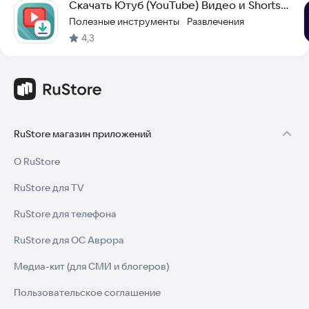
Cкачать Ютуб (YouTube) Видео и Shorts
YTLoad
Полезные инструменты
Развлечения
·
4,3
RuStore магазин приложений
О RuStore
RuStore для TV
RuStore для телефона
RuStore для ОС Аврора
Медиа-кит (для СМИ и блогеров)
Пользовательское соглашение