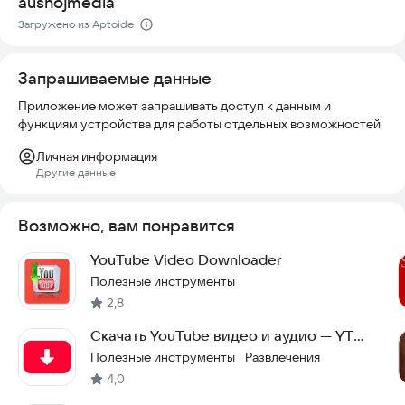
aushojmedia
Приложение регулярно обновляется, чтобы
соответствовать новым правилам YouTube и трендам. Вы
Загружено из Aptoide
получите доступ к полезным шаблонам описаний,
таймингам видео и другим ресурсам.
Запрашиваемые данные
Если вы хотите начать зарабатывать на YouTube, установите
Приложение может запрашивать доступ к данным и
"Make money on Youtube" и начните применять проверенные
функциям устройства для работы отдельных возможностей
методы уже сегодня.
Личная информация
Другие данные
Возможно, вам понравится
YouTube Video Downloader
Полезные инструменты
2,8
Скачать YouTube видео и аудио — YT
Loader
Полезные инструменты
Развлечения
·
4,0