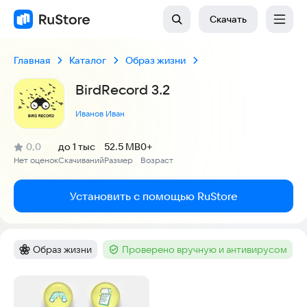
Скачать
Главная
Каталог
Образ жизни
BirdRecord 3.2
Иванов Иван
(
)
0,0
до 1 тыс
52.5 MB
0+
Рейтинг:
Нет оценок
Скачиваний
Размер
Возраст
:
:
:
Установить с помощью RuStore
Образ жизни
Проверено вручную и антивирусом
Категория
:
Тег
:
Скриншоты