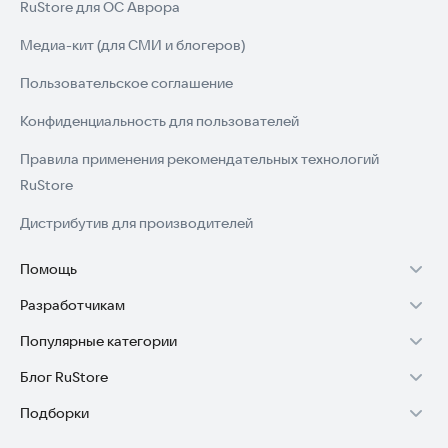
RuStore для ОС Аврора
Медиа-кит (для СМИ и блогеров)
Пользовательское соглашение
Конфиденциальность для пользователей
Правила применения рекомендательных технологий
RuStore
Дистрибутив для производителей
Помощь
Разработчикам
Установка RuStore на TV
Популярные категории
Зарабатывать с RuStore
Установка RuStore на телефон
Блог RuStore
Игры для Android
Стать разработчиком
Установка RuStore в машину
Подборки
Обзоры игр для Android 2025
Приложения банков
Доступ к RuStore Консоль
Помощь пользователям RuStore