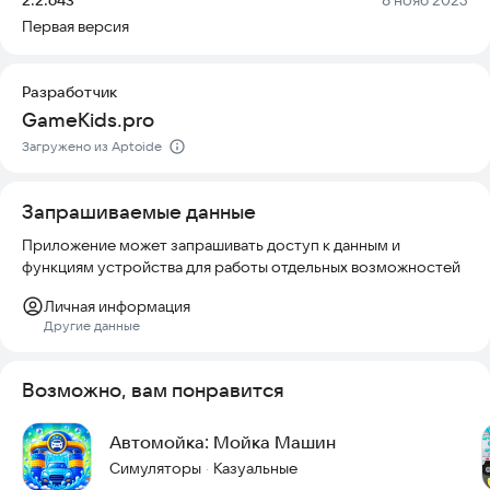
Но будьте внимательны — не повредите автобус и не тратите
Первая версия
слишком много времени.
Игра проста в управлении и приятна для глаз. Вы можете
Разработчик
выбрать разные способы уборки и увидеть, как автобус
GameKids.pro
становится чище с каждым действием. Это отличный способ
скоротать время и расслабиться.
Загружено из Aptoide
Установите игру и проверьте, насколько хорошо вы умеете
мыть автобусы.
Запрашиваемые данные
Приложение может запрашивать доступ к данным и
функциям устройства для работы отдельных возможностей
Личная информация
Другие данные
Возможно, вам понравится
Автомойка: Мойка Машин
Симуляторы
Казуальные
·