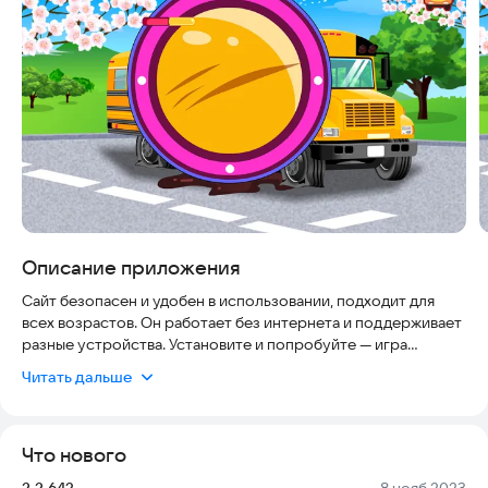
Описание приложения
Сайт безопасен и удобен в использовании, подходит для
всех возрастов. Он работает без интернета и поддерживает
разные устройства. Установите и попробуйте — игра
понравится даже тем, кто любит простые и веселые игры.
Читать дальше
School Bus Car Wash — это веселая мобильная игра, в
которой вы становитесь мойщиком школьных автобусов.
Что нового
Ваша задача — очистить автобус от грязи и пыли.
Используйте разные инструменты и средства для уборки.
Версия:
Дата:
2.2.643
8 нояб 2023