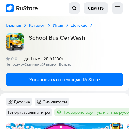
Скачать
Главная
Каталог
Игры
Детские
School Bus Car Wash
(
)
0,0
до 1 тыс
25.6 MB
0+
Рейтинг:
Нет оценок
Скачиваний
Размер
Возраст
:
:
:
Установить с помощью RuStore
Детские
Симуляторы
Категория
:
Категория
:
Гиперказуальная игра
Проверено вручную и антивирус
Тег
:
Тег
:
Скриншоты