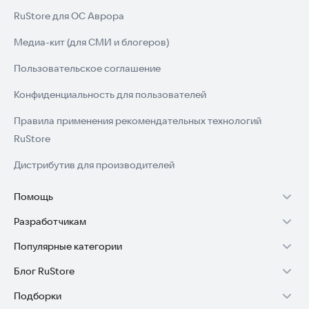
RuStore для ОС Аврора
Медиа-кит (для СМИ и блогеров)
Пользовательское соглашение
Конфиденциальность для пользователей
Правила применения рекомендательных технологий
RuStore
Дистрибутив для производителей
Помощь
Разработчикам
Установка RuStore на TV
Популярные категории
Зарабатывать с RuStore
Установка RuStore на телефон
Блог RuStore
Игры для Android
Стать разработчиком
Установка RuStore в машину
Подборки
Обзоры игр для Android 2025
Приложения банков
Доступ к RuStore Консоль
Помощь пользователям RuStore