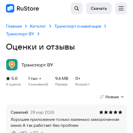
Скачать
Главная
Каталог
Транспорт и навигация
Транспорт BY
Оценки и отзывы
Транспорт BY
Рейтинг: 5,0, 5 оценок
Скачиваний: 1 тыс +
Размер файла: 9.6 MB
Возрастное ограничение: 9.6 MB
5,0
1 тыс +
9.6 MB
0+
5 оценок
Скачиваний
Размер
Возраст
Новые
Савелий
28 мар 2026
Хорошее приложение только маленько замороченная
меню А так работает без проблем