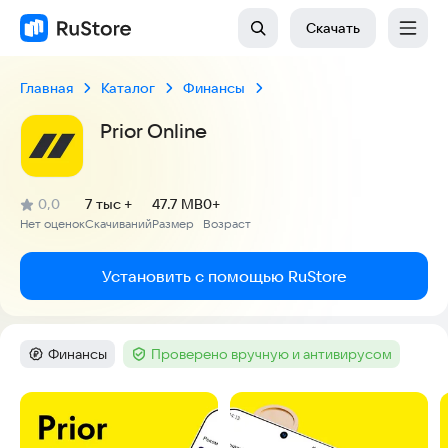
Скачать
Главная
Каталог
Финансы
Prior Online
(
)
0,0
7 тыс +
47.7 MB
0+
Рейтинг:
Нет оценок
Скачиваний
Размер
Возраст
:
:
:
Установить с помощью RuStore
Финансы
Проверено вручную и антивирусом
Категория
:
Тег
:
Скриншоты