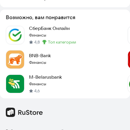
Возможно, вам понравится
СберБанк Онлайн
Финансы
4,8
топ категории
Метка
:
BNB-Bank
Финансы
M-Belarusbank
Финансы
4,6