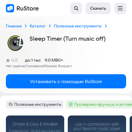
Скачать
Главная
Каталог
Полезные инструменты
Sleep Timer (Turn music off)
(
)
0,0
до 1 тыс
9.0 MB
0+
Рейтинг:
Нет оценок
Скачиваний
Размер
Возраст
:
:
:
Установить с помощью RuStore
Полезные инструменты
Проверено вручную и антив
Категория
:
Тег
:
Скриншоты