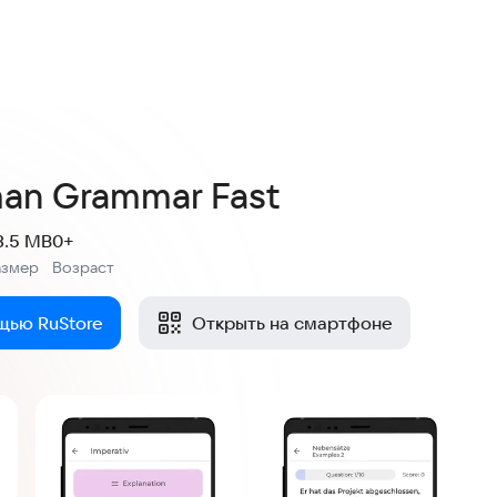
man Grammar Fast
3.5 MB
0+
азмер
Возраст
:
щью RuStore
Открыть на смартфоне