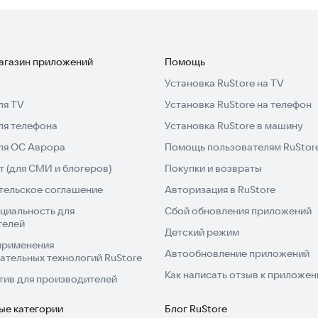
емецкого языка.
й немецкую грамматику быстро» прямо сейчас и
опробуйте его уже сегодня.
магазин приложений
Помощь
Установка RuStore на TV
ля TV
Установка RuStore на телефон
ля телефона
Установка RuStore в машину
для ОС Аврора
Помощь пользователям RuStor
 (для СМИ и блогеров)
Покупки и возвраты
тельское соглашение
Авторизация в RuStore
циальность для
Сбой обновления приложений
телей
Детский режим
применения
Автообновление приложений
ательных технологий RuStore
Как написать отзыв к приложе
тив для производителей
ые категории
Блог RuStore