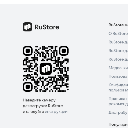
свое путешествие сегодня и оцените красоту н
Не откладывайте! Скачайте приложение «Изуча
начните путь к свободному владению языком. П
RuStore 
О RuStore
RuStore д
RuStore д
RuStore 
Медиа-кит
Пользова
Конфиден
пользова
Правила 
Наведите камеру
рекоменд
для загрузки RuStore
и следуйте
инструкции
Дистрибу
Популярн