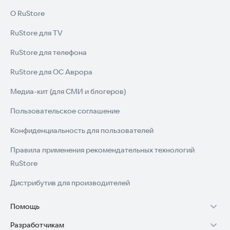
О RuStore
RuStore для TV
RuStore для телефона
RuStore для ОС Аврора
Медиа-кит (для СМИ и блогеров)
Пользовательское соглашение
Конфиденциальность для пользователей
Правила применения рекомендательных технологий
RuStore
Дистрибутив для производителей
Помощь
Разработчикам
Установка RuStore на TV