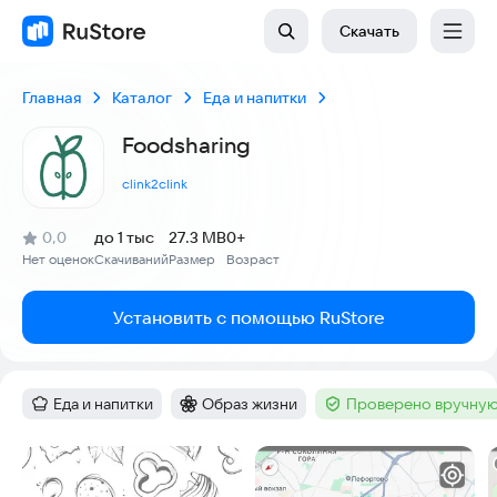
Скачать
Главная
Каталог
Еда и напитки
Foodsharing
clink2clink
(
)
0,0
до 1 тыс
27.3 MB
0+
Рейтинг:
Нет оценок
Скачиваний
Размер
Возраст
:
:
:
Установить с помощью RuStore
Еда и напитки
Образ жизни
Проверено вручную
Категория
:
Категория
:
Тег
:
Скриншоты