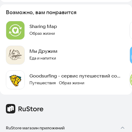
Возможно, вам понравится
Sharing Map
Образ жизни
Мы Дружим
Еда и напитки
Goodsurfing - сервис путешествий со
смыслом
Путешествия
Образ жизни
·
RuStore магазин приложений