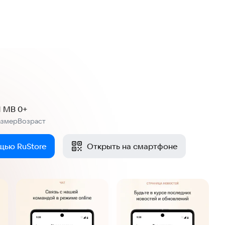
.1 MB
0+
азмер
Возраст
:
щью RuStore
Открыть на смартфоне