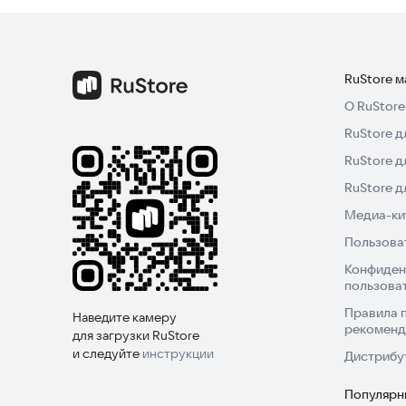
RuStore 
О RuStore
RuStore д
RuStore д
RuStore 
Медиа-кит
Пользова
Конфиден
пользова
Правила 
Наведите камеру
рекоменд
для загрузки RuStore
и следуйте
инструкции
Дистрибу
Популярн