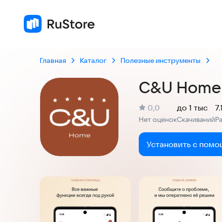
Главная
Каталог
Полезные инструменты
C&U Home
(
)
0,0
до 1 тыс
7
Рейтинг:
Нет оценок
Скачиваний
Р
:
:
Установить с помо
Скриншоты