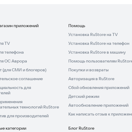
магазин приложений
Помощь
Установка RuStore на TV
ля TV
Установка RuStore на телефон
ля телефона
Установка RuStore в машину
для ОС Аврора
Помощь пользователям RuStor
 (для СМИ и блогеров)
Покупки и возвраты
тельское соглашение
Авторизация в RuStore
циальность для
Сбой обновления приложений
телей
Детский режим
применения
Автообновление приложений
ательных технологий RuStore
Как написать отзыв к приложе
тив для производителей
ые категории
Блог RuStore