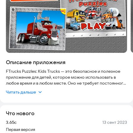
Описание приложения
FTrucks Puzzles: Kids Trucks — это безопасное и полезное
приложение для детей, которое можно использовать в
любое время и в любом месте. Оно не требует постоянного
подключения к интернету, поэтому подходит для занятий в
Читать дальше
дороге или дома. Приложение совместимо с большинством
устройств под управлением Android и не требует высоких
системных ресурсов. Оно разработано с учетом
Что нового
возрастных особенностей детей и помогает им развивать
важные навыки в игровой форме.
Версия:
Дата:
3.65c
13 сент 2023
Первая версия
Основные функции приложения: