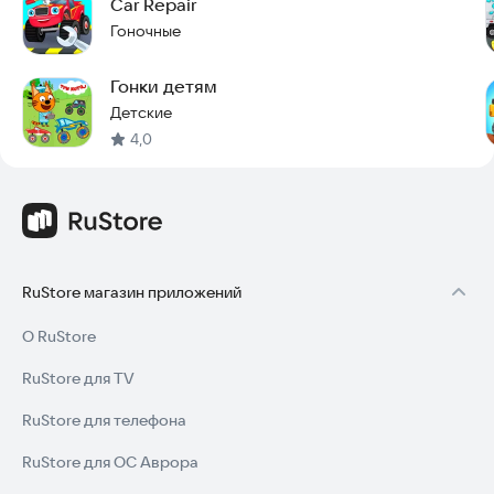
Car Repair
понятный интерфейс, который позволяет ребенку
самостоятельно собирать пазлы без помощи взрослых.
Гоночные
Попробуйте FTrucks Puzzles: Kids Trucks и подарите ребенку
Гонки детям
увлекательное занятие, которое поможет ему развить
Детские
логику и расширить кругозор.
4,0
RuStore магазин приложений
О RuStore
RuStore для TV
RuStore для телефона
RuStore для ОС Аврора