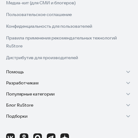
Медиа-кит (для СМИ и блогеров)
Пользовательское соглашение
Конфиденциальность для пользователей
Правила применения рекомендательных технологий
RuStore
Дистрибутив для производителей
Помощь
Разработчикам
Установка RuStore на TV
Популярные категории
Зарабатывать с RuStore
Установка RuStore на телефон
Блог RuStore
Игры для Android
Стать разработчиком
Установка RuStore в машину
Подборки
Обзоры игр для Android 2025
Приложения банков
Доступ к RuStore Консоль
Помощь пользователям RuStore
Игровой набор
Обзоры мобильных приложений 2025
Государственные
RuStore SDK (документация)
Покупки и возвраты