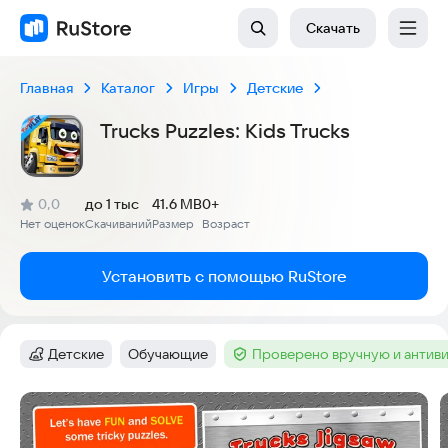
Скачать
Главная
Каталог
Игры
Детские
Trucks Puzzles: Kids Trucks
(
)
0,0
до 1 тыс
41.6 MB
0+
Рейтинг:
Нет оценок
Скачиваний
Размер
Возраст
:
:
:
Установить с помощью RuStore
Детские
Обучающие
Проверено вручную и антив
Категория
:
Тег
:
Тег
:
Скриншоты