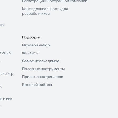
Регистрация иностранной компании
Конфиденциальность для
разработчиков
нию
Подборки
Игровой набор
 2025
Финансы
-
Самое необходимое
Полезные инструменты
вке игр
Приложения для часов
Высокий рейтинг
и,
 и игр
V