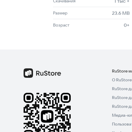
1 тыс +
Скачивания
23.6 MB
Размер
0+
Возраст
RuStore 
О RuStore
RuStore д
RuStore д
RuStore 
Медиа-кит
Пользова