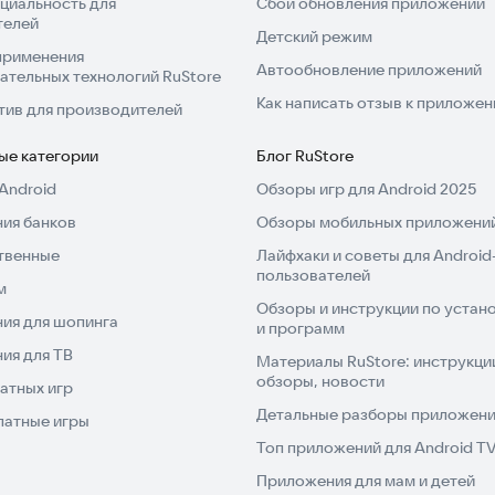
циальность для
Сбой обновления приложений
телей
Детский режим
применения
Автообновление приложений
ательных технологий RuStore
Как написать отзыв к приложе
тив для производителей
ые категории
Блог RuStore
Android
Обзоры игр для Android 2025
ия банков
Обзоры мобильных приложений
твенные
Лайфхаки и советы для Android
пользователей
м
Обзоры и инструкции по устано
ия для шопинга
и программ
ия для ТВ
Материалы RuStore: инструкци
обзоры, новости
атных игр
Детальные разборы приложений
латные игры
Топ приложений для Android T
Приложения для мам и детей