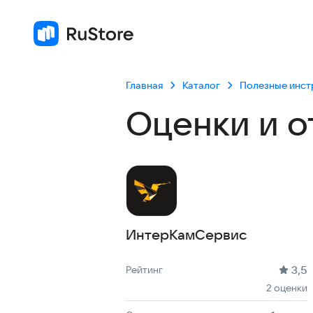
Главная
Каталог
Полезные инс
Оценки и о
ИнтерКамСервис
Рейтинг: 3,5, 2 оценки
Скачиваний: 1 тыс +
Размер файла: 23.6 MB
Возрастное ограничение: 23.6 MB
3,5
Рейтинг
2 оценки