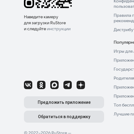
Конфиден
пользова
Правила 
Наведите камеру
рекоменд
для загрузки RuStore
и следуйте
инструкции
Дистрибу
Популярн
Игры для 
Приложен
Государс
Родителя
Приложен
Приложен
Предложить приложение
Топ беспл
Лучшие п
Обратиться в поддержку
© 2022–2026 RuStore —