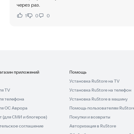
через раз.
1
0
0
Нравится:
Не нравится:
магазин приложений
Помощь
Установка RuStore на TV
ля TV
Установка RuStore на телефон
ля телефона
Установка RuStore в машину
для ОС Аврора
Помощь пользователям RuStor
 (для СМИ и блогеров)
Покупки и возвраты
тельское соглашение
Авторизация в RuStore