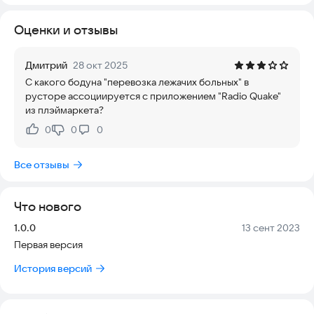
Оценки и отзывы
Дмитрий
28 окт 2025
С какого бодуна "перевозка лежачих больных" в
русторе ассоциируется с приложением "Radio Quake"
из плэймаркета?
0
0
0
Нравится:
Не нравится:
Все отзывы
Что нового
Версия:
Дата:
1.0.0
13 сент 2023
Первая версия
История версий