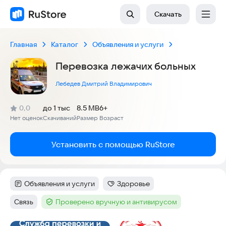
Скачать
Главная
Каталог
Объявления и услуги
Перевозка лежачих больных
Лебедев Дмитрий Владимирович
(
)
0,0
до 1 тыс
8.5 MB
6+
Рейтинг:
Нет оценок
Скачиваний
Размер
Возраст
:
:
:
Установить с помощью RuStore
Объявления и услуги
Здоровье
Категория
:
Категория
:
Связь
Проверено вручную и антивирусом
Тег
:
Тег
: