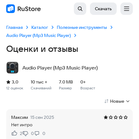
Скачать
Главная
Каталог
Полезные инструменты
Audio Player (Mp3 Music Player)
Оценки и отзывы
Audio Player (Mp3 Music Player)
Рейтинг: 3,0, 12 оценок
Скачиваний: 10 тыс +
Размер файла: 7.0 MB
Возрастное ограничение: 7.0 MB
3,0
10 тыс +
7.0 MB
0+
12 оценок
Скачиваний
Размер
Возраст
Новые
Максим
15 сен 2025
Нет интро
2
0
0
Нравится:
Не нравится: