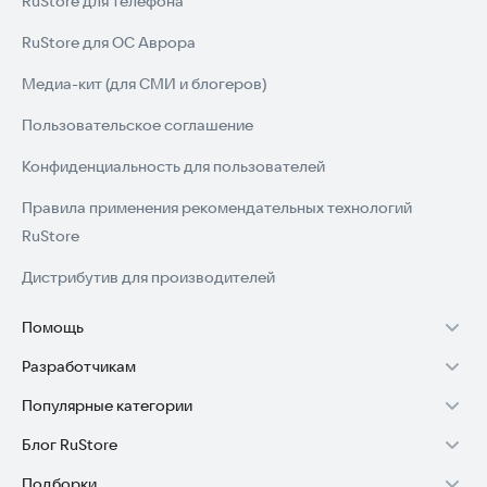
RuStore для телефона
RuStore для ОС Аврора
Медиа-кит (для СМИ и блогеров)
Пользовательское соглашение
Конфиденциальность для пользователей
Правила применения рекомендательных технологий
RuStore
Дистрибутив для производителей
Помощь
Разработчикам
Установка RuStore на TV
Популярные категории
Зарабатывать с RuStore
Установка RuStore на телефон
Блог RuStore
Игры для Android
Стать разработчиком
Установка RuStore в машину
Подборки