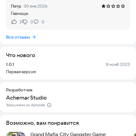
Петр
30 янв 2026
Гавнище.
2
0
0
Нравится:
Не нравится:
Все отзывы
Что нового
Версия:
Дата:
1.0.1
8 нояб 2023
Первая версия
Разработчик
Achernar Studio
Загружено из Aptoide
Возможно, вам понравится
Grand Mafia City Gangster Game