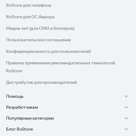
RuStore для телефона
RuStore для ОС Аврора
Медиа-кит (для СМИ и блогеров)
Пользовательское соглашение
Конфиденциальность для пользователей
Правила применения рекомендательных технологий
RuStore
Дистрибутив для производителей
Помощь
Разработчикам
Установка RuStore на TV
Популярные категории
Зарабатывать с RuStore
Установка RuStore на телефон
Блог RuStore
Игры для Android
Стать разработчиком
Установка RuStore в машину