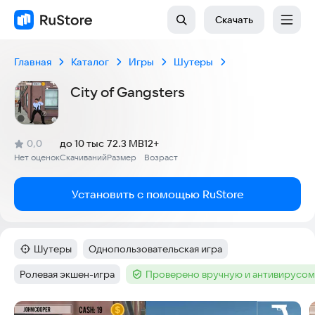
Скачать
Главная
Каталог
Игры
Шутеры
City of Gangsters
(
)
0,0
до 10 тыс
72.3 MB
12+
Рейтинг:
Нет оценок
Скачиваний
Размер
Возраст
:
:
:
Установить с помощью RuStore
Шутеры
Однопользовательская игра
Категория
:
Тег
:
Ролевая экшен-игра
Проверено вручную и антивирусом
Тег
:
Тег
:
Скриншоты