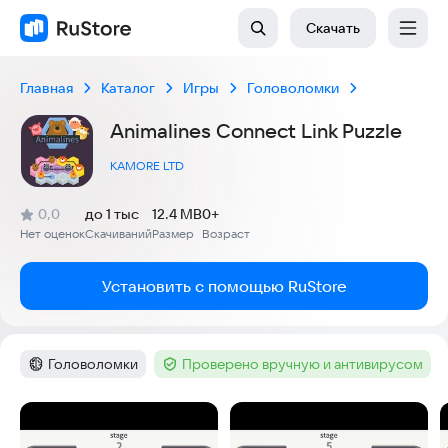
Скачать
Главная
Каталог
Игры
Головоломки
Animalines Connect Link Puzzle
KAMORE LTD
(
)
0,0
до 1 тыс
12.4 MB
0+
Рейтинг:
Нет оценок
Скачиваний
Размер
Возраст
:
:
:
Установить с помощью RuStore
Головоломки
Проверено вручную и антивирусом
Категория
:
Тег
:
Скриншоты