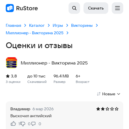
Скачать
Главная
Каталог
Игры
Викторины
Миллионер - Викторина 2025
Оценки и отзывы
Миллионер - Викторина 2025
Рейтинг: 3,8, 3 оценки
Скачиваний: до 10 тыс
Размер файла: 96.4 MB
Возрастное ограничение: 96.4 MB
3,8
до 10 тыс
96.4 MB
6+
3 оценки
Скачиваний
Размер
Возраст
Новые
Владимир
6 мар 2026
Выскочил английский
1
0
0
Нравится:
Не нравится: