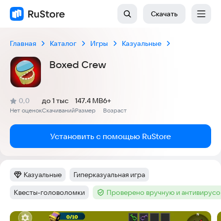
Скачать
Главная
Каталог
Игры
Казуальные
Boxed Crew
(
)
0,0
до 1 тыс
147.4 MB
6+
Рейтинг:
Нет оценок
Скачиваний
Размер
Возраст
:
:
:
Установить с помощью RuStore
Казуальные
Гиперказуальная игра
Категория
:
Тег
:
Квесты-головоломки
Проверено вручную и антивирус
Тег
:
Тег
:
Скриншоты