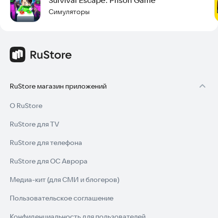
Симуляторы
Примечание: Разработчик игры — Appzek. Мы не связаны с
другими издателями. Все имена, личности и данные в игре
являются вымышленными и не имеют отношения к
продуктам других компаний.
Скачайте игру прямо сейчас и проверьте свои навыки
скрытности!
RuStore магазин приложений
О RuStore
RuStore для TV
RuStore для телефона
RuStore для ОС Аврора
Медиа-кит (для СМИ и блогеров)
Пользовательское соглашение
Конфиденциальность для пользователей