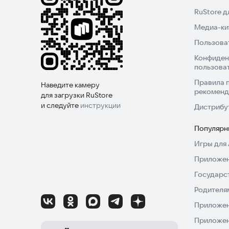
RuStore 
Медиа-кит
Пользова
Конфиден
пользова
Правила 
Наведите камеру
рекоменд
для загрузки RuStore
и следуйте
инструкции
Дистрибу
Популярн
Игры для 
Приложен
Государс
Родителя
Приложен
Приложен