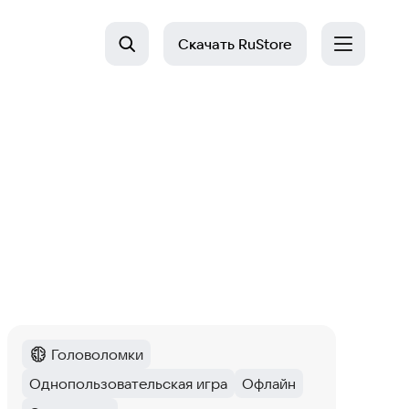
Скачать
RuStore
Головоломки
Категория
:
Однопользовательская игра
Офлайн
Тег
:
Тег
: