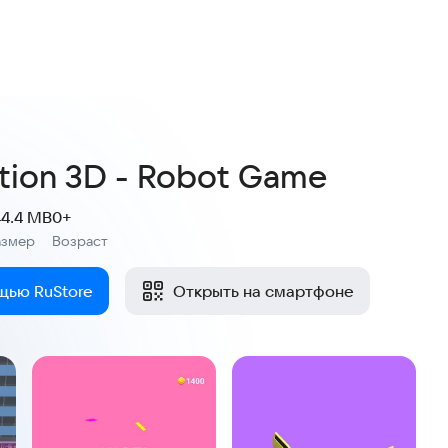
tion 3D - Robot Game
44.4 MB
0+
азмер
Возраст
:
щью RuStore
Открыть на смартфоне