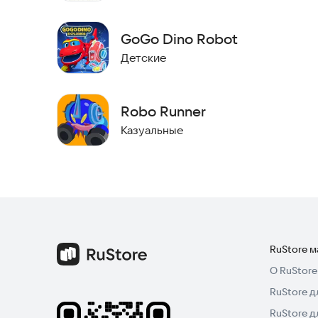
- Превращайте различные транспортные средст
GoGo Dino Robot
Скачайте игру Transformation 3D – Robot и со
Детские
Попробуйте прямо сейчас и начните свое прик
Robo Runner
Казуальные
RuStore 
О RuStore
RuStore д
RuStore д