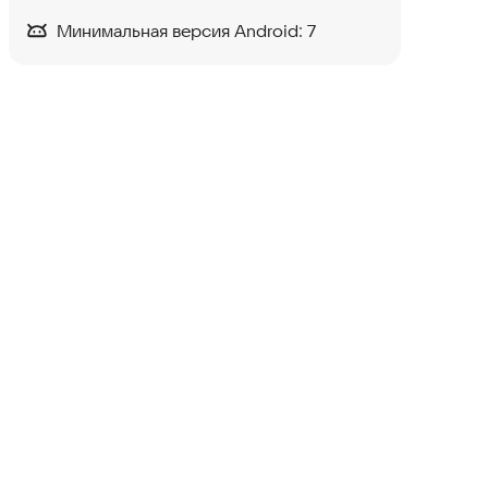
Минимальная версия Android:
7
Robot Game: Robot
Transform 3D
Симуляторы
5,0