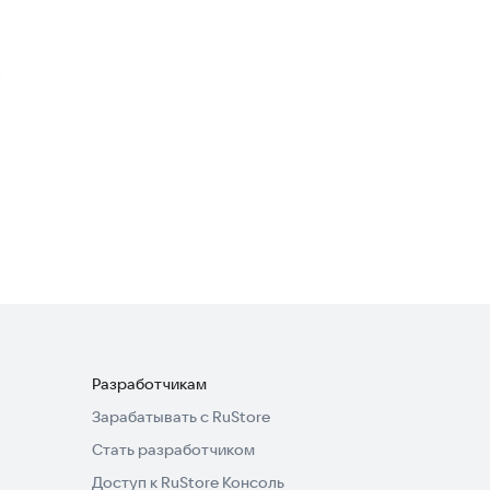
Роботы и машины: битва
трансформеров для
Шутеры
·
Симуляторы
мальчиков
Car Robot Transformation 19:
Robot Horse Games
Экшен
·
Аркады
4,0
Разработчикам
Зарабатывать с RuStore
Стать разработчиком
Доступ к RuStore Консоль