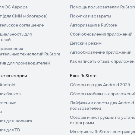
для ОС Аврора
Помощь пользователям RuStor
 (для СМИ и блогеров)
Покупки и возвраты
тельское соглашение
Авторизация в RuStore
циальность для
Сбой обновления приложений
телей
Детский режим
применения
Автообновление приложений
ательных технологий RuStore
Как написать отзыв к приложе
тив для производителей
ые категории
Блог RuStore
Android
Обзоры игр для Android 2025
ия банков
Обзоры мобильных приложений
твенные
Лайфхаки и советы для Android
пользователей
м
Обзоры и инструкции по устано
ия для шопинга
и программ
ия для ТВ
Материалы RuStore: инструкци