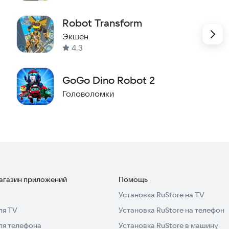
ва и другие объекты в 3D-роботов и обратно.
Robot Transform
берите свою собственную коллекцию роботов!
Экшен
лючение.
4,3
GoGo Dino Robot 2
Головоломки
магазин приложений
Помощь
Установка RuStore на TV
ля TV
Установка RuStore на телефон
ля телефона
Установка RuStore в машину