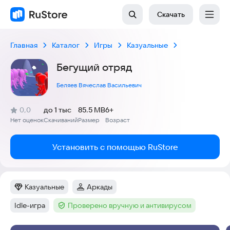
Скачать
Главная
Каталог
Игры
Казуальные
Бегущий отряд
Беляев Вячеслав Васильевич
(
)
0,0
до 1 тыс
85.5 MB
6+
Рейтинг:
Нет оценок
Скачиваний
Размер
Возраст
:
:
:
Установить с помощью RuStore
Казуальные
Аркады
Категория
:
Категория
:
Idle-игра
Проверено вручную и антивирусом
Тег
:
Тег
: