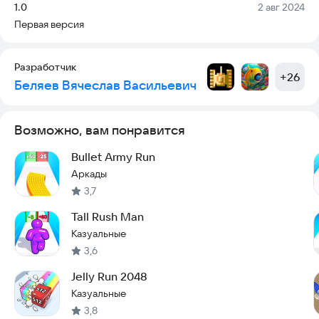
Версия:
Дата:
1.0
2 авг 2024
Первая версия
Разработчик
+
26
Беляев Вячеслав Васильевич
Возможно, вам понравится
Bullet Army Run
Аркады
3,7
Tall Rush Man
Казуальные
3,6
Jelly Run 2048
Казуальные
3,8