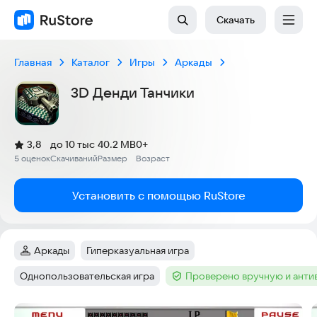
Скачать
Главная
Каталог
Игры
Аркады
3D Денди Танчики
(
)
3,8
до 10 тыс
40.2 MB
0+
Рейтинг:
5 оценок
Скачиваний
Размер
Возраст
:
:
:
Установить с помощью RuStore
Аркады
Гиперказуальная игра
Категория
:
Тег
:
Однопользовательская игра
Проверено вручную и ант
Тег
:
Тег
:
Скриншоты