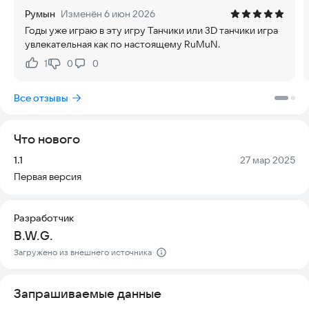
Знакомая игра стала еще красивее и увлекательнее. Здесь
Румын
Изменён 6 июн 2026
больше спецэффектов, больше уровней и больше
Годы уже играю в эту игру Танчики или 3D танчики игра
возможностей для победы. Почувствуйте вкус триумфа,
увлекательная как по настоящему RuMuN.
защитите свою базу от хитрого противника и ведите свой
танк к успеху, используя бонусы и улучшения. Уничтожайте
1
0
0
Нравится:
Не нравится:
вражеские машины на протяжении сотен новых миссий.
Все отзывы
ОСОБЕННОСТИ ИГРЫ:
- Полная версия игры без ограничений
Что нового
- Отсутствие встроенных покупок
- HD-графика с разрешением 1080 точек
Версия:
Дата:
1.1
27 мар 2025
- Оригинальный игровой процесс
Первая версия
- Стильное трехмерное оформление
Скачайте игру прямо сейчас и начните сражение уже
Разработчик
сегодня!
B.W.G.
Загружено из внешнего источника
Запрашиваемые данные