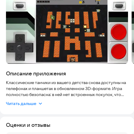
Описание приложения
Классические танчики из вашего детства снова доступны на
телефонах и планшетах в обновленном 3D-формате. Игра
полностью безопасна: в ней нет встроенных покупок, что
исключает случайные траты, а стабильная работа
Читать дальше
гарантирована на современных устройствах. Геймплей
воссоздан с максимальной точностью, управление
интуитивно понятно, а к сотням классических уровней
Оценки и отзывы
добавлено еще 100 новых для разнообразия.