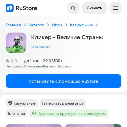
Скачать
Главная
Каталог
Игры
Казуальные
Кликер - Величие Страны
Ткач Никита
(
)
0,0
до 1 тыс
29.5 MB
0+
Рейтинг:
Нет оценок
Скачиваний
Размер
Возраст
:
:
:
Установить с помощью RuStore
Казуальные
Гиперказуальная игра
Категория
:
Тег
:
Idle-игра
Проверено вручную и антивирусом
Тег
:
Тег
: