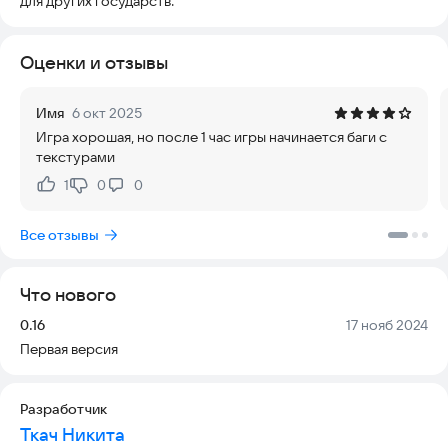
для других государств.
Оценки и отзывы
Имя
6 окт 2025
Игра хорошая, но после 1 час игры начинается баги с
текстурами
1
0
0
Нравится:
Не нравится:
Все отзывы
Что нового
Версия:
Дата:
0.16
17 нояб 2024
Первая версия
Разработчик
Ткач Никита