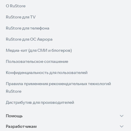
О RuStore
RuStore для TV
RuStore для телефона
RuStore для ОС Аврора
Медиа-кит (для СМИ и блогеров)
Пользовательское соглашение
Конфиденциальность для пользователей
Правила применения рекомендательных технологий
RuStore
Дистрибутив для производителей
Помощь
Разработчикам
Установка RuStore на TV