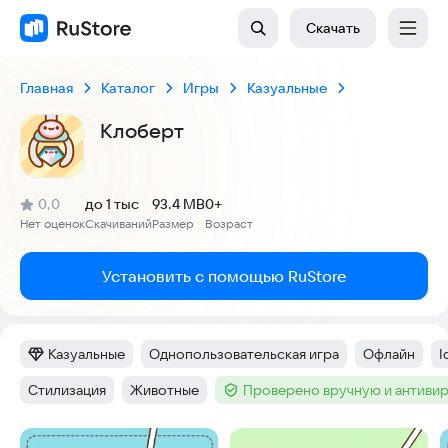
Скачать
Главная
Каталог
Игры
Казуальные
Клоберт
(
)
0,0
до 1 тыс
93.4 MB
0+
Рейтинг:
Нет оценок
Скачиваний
Размер
Возраст
:
:
:
Установить с помощью RuStore
Казуальные
Однопользовательская игра
Офлайн
I
Категория
:
Тег
:
Тег
:
Т
Стилизация
Животные
Проверено вручную и антиви
Тег
:
Тег
:
Тег
:
Скриншоты