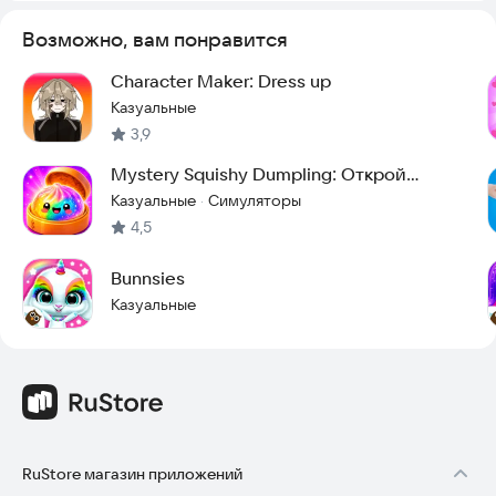
Возможно, вам понравится
Character Maker: Dress up
Казуальные
3,9
Mystery Squishy Dumpling: Открой
Редкий Пельмень
Казуальные
Симуляторы
·
4,5
Bunnsies
Казуальные
RuStore магазин приложений