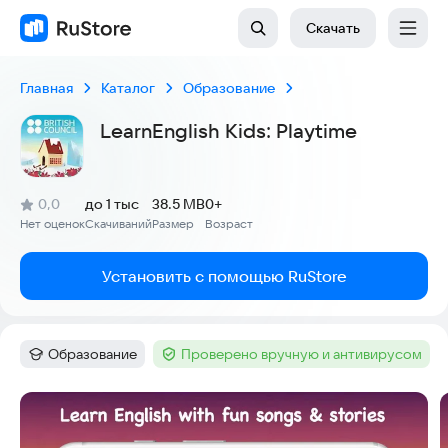
Скачать
Главная
Каталог
Образование
LearnEnglish Kids: Playtime
(
)
0,0
до 1 тыс
38.5 MB
0+
Рейтинг:
Нет оценок
Скачиваний
Размер
Возраст
:
:
:
Установить с помощью RuStore
Образование
Проверено вручную и антивирусом
Категория
:
Тег
:
Скриншоты