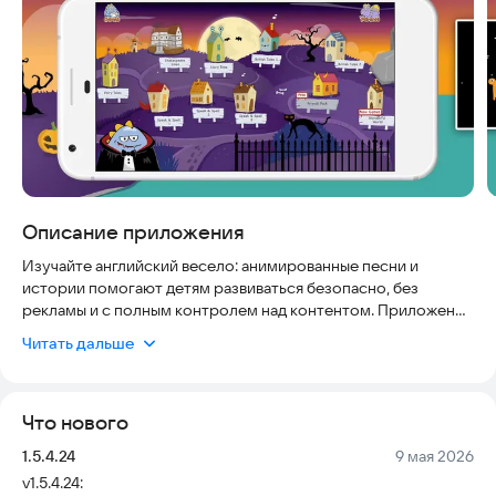
Описание приложения
Изучайте английский весело: анимированные песни и
истории помогают детям развиваться безопасно, без
рекламы и с полным контролем над контентом. Приложение
работает офлайн, доступно на планшетах и телефонах, а
Читать дальше
защита данных гарантирует, что информация о семье не
покинет устройство.
Что нового
Рекомендуемый возраст: 6–11 лет.
Версия:
Дата:
1.5.4.24
9 мая 2026
БОЛЕШЕ 100 КАЧЕСТВЕННЫХ ВИДЕО
v1.5.4.24: