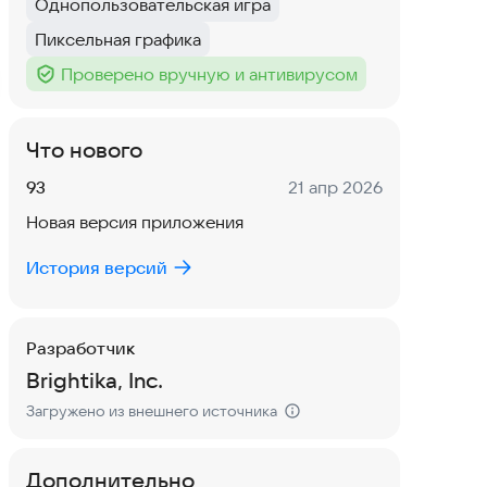
Однопользовательская игра
Тег
:
Пиксельная графика
Тег
:
Проверено вручную и антивирусом
Тег
:
Что нового
Версия:
Дата:
93
21 апр 2026
Новая версия приложения
История версий
Разработчик
Brightika, Inc.
Загружено из внешнего источника
Дополнительно