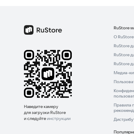
Попробуйте игру прямо сейчас и начните свое 
RuStore 
О RuStore
RuStore д
RuStore д
RuStore 
Медиа-кит
Пользова
Конфиден
пользова
Правила 
Наведите камеру
рекоменд
для загрузки RuStore
и следуйте
инструкции
Дистрибу
Популярн