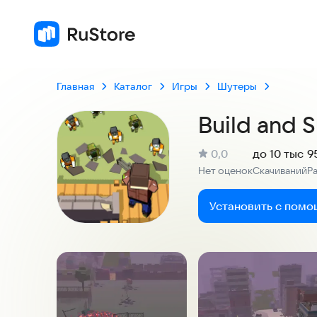
Главная
Каталог
Игры
Шутеры
Build and 
(
)
0,0
до 10 тыс
9
Рейтинг:
Нет оценок
Скачиваний
Р
:
:
Установить с помо
Скриншоты