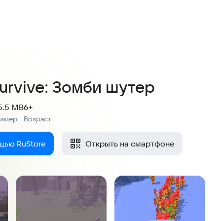
Survive: Зомби шутер
5.5 MB
6+
азмер
Возраст
:
щью RuStore
Открыть на смартфоне