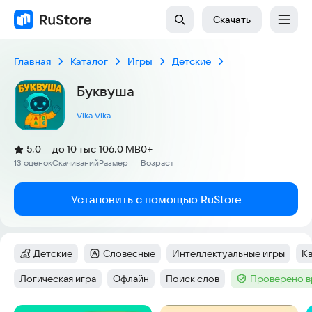
Скачать
Главная
Каталог
Игры
Детские
Буквуша
Vika Vika
(
)
5,0
до 10 тыс
106.0 MB
0+
Рейтинг:
13 оценок
Скачиваний
Размер
Возраст
:
:
:
Установить с помощью RuStore
Детские
Словесные
Интеллектуальные игры
К
Категория
:
Категория
:
Тег
:
Те
Логическая игра
Офлайн
Поиск слов
Проверено в
Тег
:
Тег
:
Тег
:
Тег
: