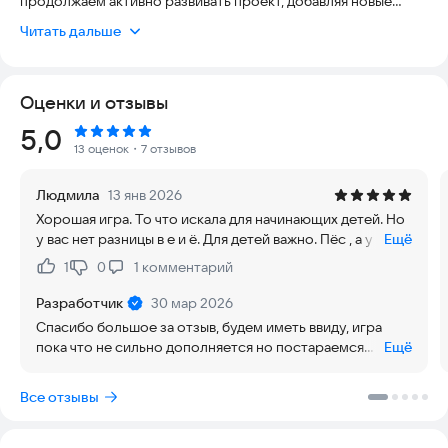
продолжаем активно развивать проект, добавляя новые
возможности и улучшая игровой процесс.
Читать дальше
В игре нужно угадывать буквы и составлять слова по
карточкам с изображениями. Игра помогает запоминать
алфавит, развивает внимание, мышление и словарный запас.
Оценки и отзывы
Простая, яркая и полезная — подходит как для
самостоятельной игры, так и для занятий с родителями.
Рейтинг:
5,0
Каждая карточка содержит картинку, которая
13 оценок
・7 отзывов
ассоциируется с определённой буквой. Ребёнок должен
определить, какая буква соответствует изображению, а
Людмила
13 янв 2026
затем составить слово. Такой формат помогает
Хорошая игра. То что искала для начинающих детей. Но
формировать устойчивые связи между визуальными
у вас нет разницы в е и ё. Для детей важно. Пёс , а у вас
Ещё
образами и буквами, развивает логическое мышление и
пес. Небольша трудность при удаление 1 ребенка, не
зрительную память.
1
0
1
комментарий
Нравится:
Не нравится:
видно на планшете куда нажимать.
Особенности игры:
- Угадывание букв по картинкам
Разработчик
30 мар 2026
- Составление слов из букв
Спасибо большое за отзыв, будем иметь ввиду, игра
- Развитие речи, памяти и внимания
пока что не сильно дополняется но постараемся
Ещё
- Яркий, интуитивно понятный интерфейс
исправить недочеты.
- Безопасный контент без рекламы
Все отзывы
- Подходит для детей от 2 лет и старше
- Играйте самостоятельно или вместе с родителями
Планируемые обновления: