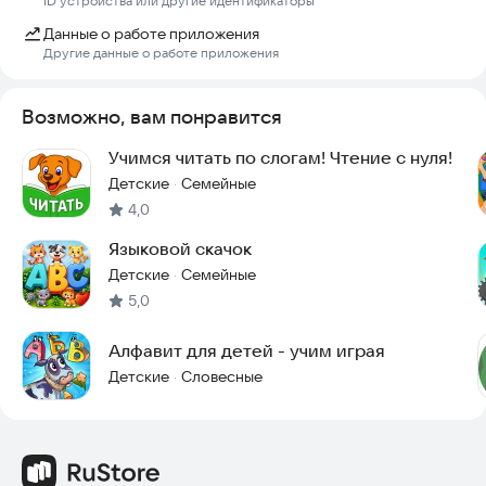
ID устройства или другие идентификаторы
обучение алфавиту, игра с картинками, обучение дома, игра
без рекламы, обучение через игру, буквы для детей, слова по
Данные о работе приложения
картинкам, развивающие задания, логопедическая игра,
Другие данные о работе приложения
обучение дошкольников, подготовка к школе, обучение
чтению.
Возможно, вам понравится
Учимся читать по слогам! Чтение с нуля!
Детские
Семейные
·
4,0
Языковой скачок
Детские
Семейные
·
5,0
Алфавит для детей - учим играя
Детские
Словесные
·